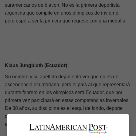
suramericanos de biatlón. No es la primera deportista
argentina que compite en unos olímpicos de invierno,
pero espera ser la primera que regrese con una medalla.
Klaus Jungbluth (Ecuador)
Su nombre y su apellido dejan entrever que no es de
ascendencia ecuatoriana, pero el país al que representará
durante febrero en los olímpicos será Ecuador, que por
primera vez participará en estas competencias invernales.
De 38 años, su disciplina es el esquí de fondo, deporte
que conoció mientras estudiaba en Europa y que practica
en Guayaquil con unos esquís especiales para el asfalto.