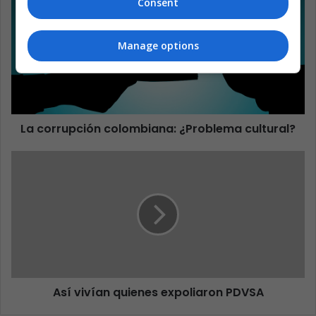
Consent
Manage options
La corrupción colombiana: ¿Problema cultural?
Así vivían quienes expoliaron PDVSA