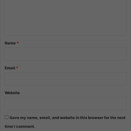
m
e
n
t
*
Name
*
Email
*
Website
Save my name, email, and website in this browser for the next
time I comment.