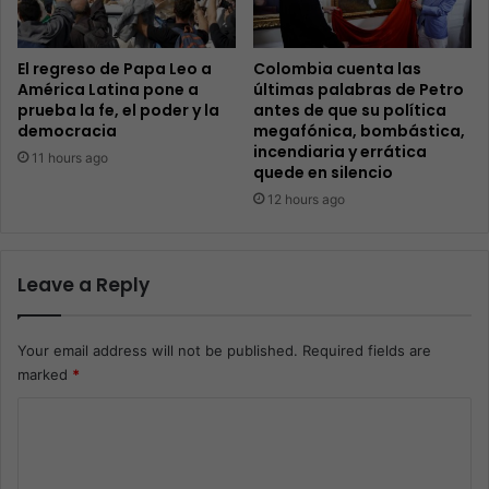
El regreso de Papa Leo a
Colombia cuenta las
América Latina pone a
últimas palabras de Petro
prueba la fe, el poder y la
antes de que su política
democracia
megafónica, bombástica,
incendiaria y errática
11 hours ago
quede en silencio
12 hours ago
Leave a Reply
Your email address will not be published.
Required fields are
marked
*
C
o
m