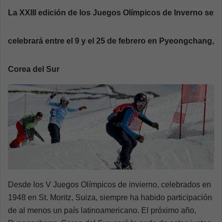
a
La XXIII edición de los Juegos Olímpicos de Inverno se
n
e
celebrará entre el 9 y el 25 de febrero en Pyeongchang,
m
a
Corea del Sur
i
l
Desde los V Juegos Olímpicos de invierno, celebrados en
1948 en St. Moritz, Suiza, siempre ha habido participación
de al menos un país latinoamericano. El próximo año,