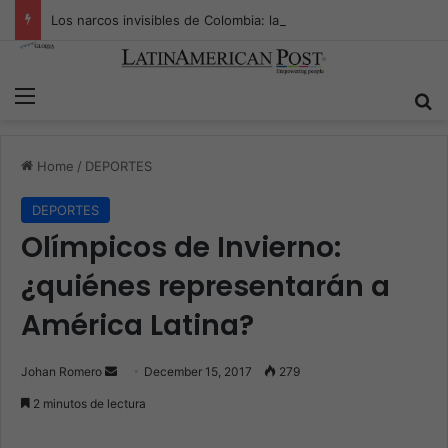
Los narcos invisibles de Colombia: la guerra secreta por la verdad, el poder y la nueva economía de la droga
Menu
S
Home
/
DEPORTES
DEPORTES
Olímpicos de Invierno:
¿quiénes representarán a
América Latina?
Johan Romero
S
December 15, 2017
279
e
2 minutos de lectura
n
d