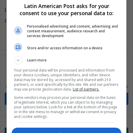
Latin American Post asks for your
Latin American Post | Johan Romero
consent to use your personal data to:
Copy edited by Laura Rocha Rueda
Personalised advertising and content, advertising and
content measurement, audience research and
services development
Store and/or access information on a device
Learn more
Your personal data will be processed and information from
your device (cookies, unique identifiers, and other device
Suscríbete a nuestra lista de correos
data) may be stored by, accessed by and shared with 210
partners, or used specifically by this site. We and our partners
Mantente informado sobre lo que está pasando en Latinoamérica
may use precise geolocation data.
List of partners.
Some vendors may process your personal data on the basis
Suscríbete
of legitimate interest, which you can object to by managing
your options below. Look for a link at the bottom of this page
or in the site menu to manage or withdraw consent in privacy
and cookie settings.