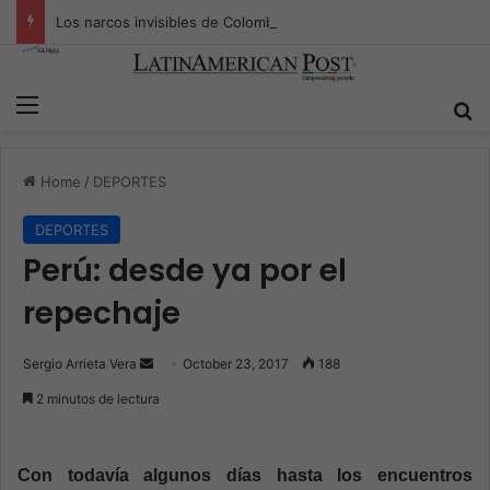
Los narcos invisibles de Colombia: la guerra secreta por la verdad, el poder y la nueva economía de la droga
Menu
S
Home
/
DEPORTES
DEPORTES
Perú: desde ya por el
repechaje
Sergio Arrieta Vera
S
October 23, 2017
188
e
2 minutos de lectura
n
d
a
Con todavía algunos días hasta los encuentros