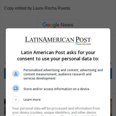
Copy edited by Laura Rocha Rueda
Latin American Post asks for your
Suscríbete a nuestra lista de correos
consent to use your personal data to:
Mantente informado sobre lo que está pasando en Latinoamérica
Personalised advertising and content, advertising and
Suscríbete
content measurement, audience research and
services development
Store and/or access information on a device
Learn more
Your personal data will be processed and information from
your device (cookies, unique identifiers, and other device