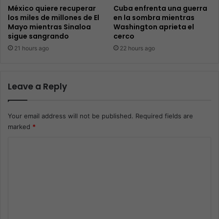
México quiere recuperar
Cuba enfrenta una guerra
los miles de millones de El
en la sombra mientras
Mayo mientras Sinaloa
Washington aprieta el
sigue sangrando
cerco
21 hours ago
22 hours ago
Leave a Reply
Your email address will not be published.
Required fields are
marked
*
C
o
m
m
e
n