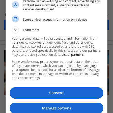
Personalised advertising and content, advertising and
content measurement, audience research and
Suscríbete a nuestra lista de correos
services development
Mantente informado sobre lo que está pasando en Latinoamérica
Store and/or access information on a device
Suscríbete
Learn more
Your personal data will be processed and information from
your device (cookies, unique identifiers, and other device
data) may be stored by, accessed by and shared with 210
partners, or used specifically by this site. We and our partners
may use precise geolocation data.
List of partners.
Some vendors may process your personal data on the basis
of legitimate interest, which you can object to by managing
your options below. Look for a link at the bottom of this page
or in the site menu to manage or withdraw consent in privacy
and cookie settings.
Consent
El alcohol afecta tus esfuerzos para bajar de
peso
Manage options