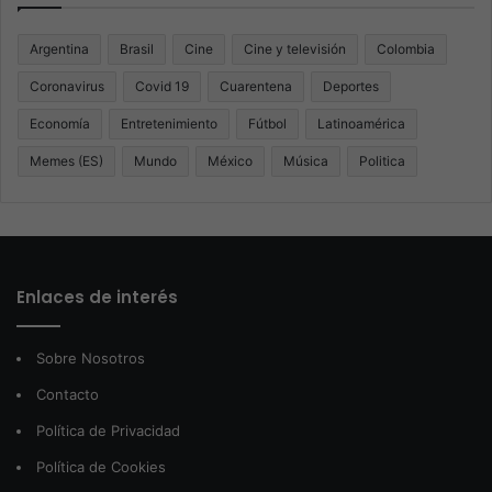
Argentina
Brasil
Cine
Cine y televisión
Colombia
Coronavirus
Covid 19
Cuarentena
Deportes
Economía
Entretenimiento
Fútbol
Latinoamérica
Memes (ES)
Mundo
México
Música
Politica
Enlaces de interés
Sobre Nosotros
Contacto
Política de Privacidad
Política de Cookies