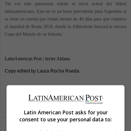
Tal vez este panorama retrate el nivel actual del fútbol
latinoamericano. Este no es un buen precedente para Argentina si
se tiene en cuenta que restan menos de 40 días para que empiece
el mundial de Rusia 2018, donde la Albiceleste buscará la tercera
Copa del Mundo de su historia.
LatinAmerican Post | Javier Aldana
Copy edited by Laura Rocha Rueda
Latin American Post asks for your
consent to use your personal data to: