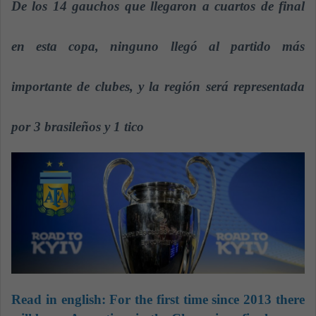
De los 14 gauchos que llegaron a cuartos de final
a
n
en esta copa, ninguno llegó al partido más
e
m
a
importante de clubes, y la región será representada
i
l
por 3 brasileños y 1 tico
Read in english:
For the first time since 2013 there