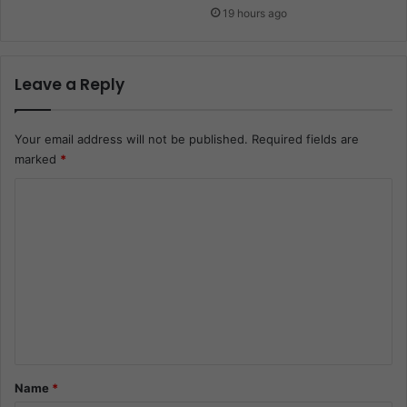
19 hours ago
Leave a Reply
Your email address will not be published.
Required fields are
marked
*
C
o
m
m
e
n
t
*
Name
*