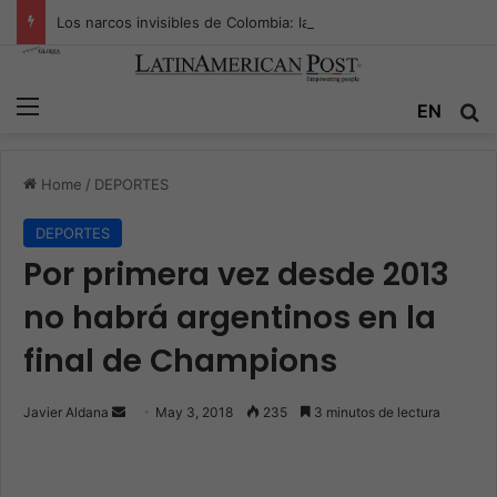
Los narcos invisibles de Colombia: la guerra secreta por la verdad, el poder y la nueva economía de la droga
Menu
EN
S
Home
/
DEPORTES
DEPORTES
Por primera vez desde 2013
no habrá argentinos en la
final de Champions
Javier Aldana
S
May 3, 2018
235
3 minutos de lectura
e
n
d