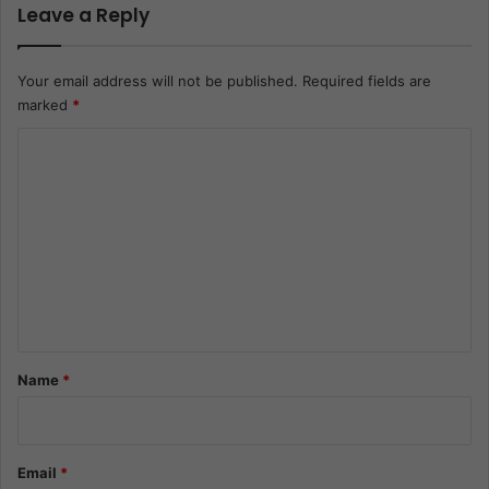
Leave a Reply
Your email address will not be published.
Required fields are
marked
*
C
o
m
m
e
n
t
*
Name
*
Email
*