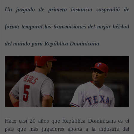
n
Un juzgado de primera instancia suspendió de
d
a
n
forma temporal las transmisiones del mejor béisbol
e
m
del mundo para República Dominicana
a
i
l
Hace casi 20 años que República Dominicana es el
país que más jugadores aporta a la industria del