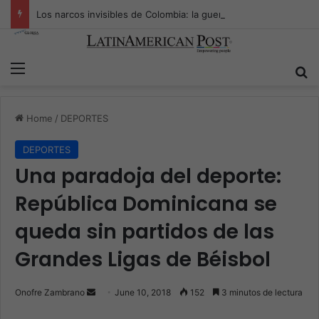
Los narcos invisibles de Colombia: la guerra secreta por la verdad, el poder y la nueva economía de la droga
Menu
S
Home
/
DEPORTES
DEPORTES
Una paradoja del deporte:
República Dominicana se
queda sin partidos de las
Grandes Ligas de Béisbol
Onofre Zambrano
S
June 10, 2018
152
3 minutos de lectura
e