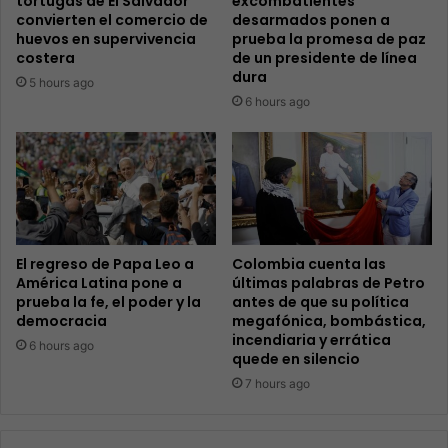
tortugas de El Salvador
excombatientes
convierten el comercio de
desarmados ponen a
huevos en supervivencia
prueba la promesa de paz
costera
de un presidente de línea
dura
5 hours ago
6 hours ago
El regreso de Papa Leo a
Colombia cuenta las
América Latina pone a
últimas palabras de Petro
prueba la fe, el poder y la
antes de que su política
democracia
megafónica, bombástica,
incendiaria y errática
6 hours ago
quede en silencio
7 hours ago