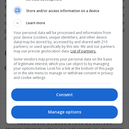
República Dominicana, mientras la disputa legal se
Store and/or access information on a device
dilucida en su fondo. Estamos totalmente en
desacuerdo con el fallo y confiamos en que
Learn more
prevaleceremos", declaraba textualmente el
Your personal data will be processed and information from
your device (cookies, unique identifiers, and other device
comunicado de la liga, según ESPN.
data) may be stored by, accessed by and shared with 210
partners, or used specifically by this site. We and our partners
may use precise geolocation data.
List of partners.
Latin American Post | Onofre Zambrano
Some vendors may process your personal data on the basis
of legitimate interest, which you can object to by managing
Copy edited by Diana Rojas
your options below. Look for a link at the bottom of this page
or in the site menu to manage or withdraw consent in privacy
and cookie settings.
Consent
Manage options
Suscríbete a nuestra lista de correos
Mantente informado sobre lo que está pasando en Latinoamérica