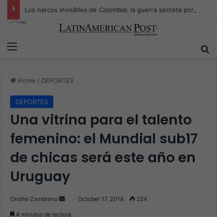
Los narcos invisibles de Colombia: la guerra secreta por la verdad, el poder y la nueva economía de la droga
Menu
S
Home
/
DEPORTES
DEPORTES
Una vitrina para el talento
femenino: el Mundial sub17
de chicas será este año en
Uruguay
Onofre Zambrano
S
October 17, 2018
224
e
4 minutos de lectura