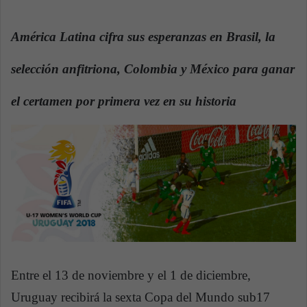
n
d
América Latina cifra sus esperanzas en Brasil, la
a
n
selección anfitriona, Colombia y México para ganar
e
m
el certamen por primera vez en su historia
a
i
l
Entre el 13 de noviembre y el 1 de diciembre,
Uruguay recibirá la sexta Copa del Mundo sub17