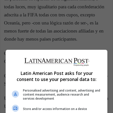
todas luces, muy igualitario para cada confederación
adscrita a la FIFA todas con tres cupos, excepto
Oceanía, pero -con una lógica razón de ser-, es la
menos fuerte de todas las asociaciones afiliadas y en
donde hay menos países participantes.
CONCACAF: Campeonato Femenino Sub-17 de la
CONCACAF (3 cupos)
Latin American Post asks for your
CONMEBOL: Campeonato Sudamericano Femenino
consent to use your personal data to:
Sub-17 (3 cupos)
Personalised advertising and content, advertising and
content measurement, audience research and
UEFA: Campeonato Europeo Femenino Sub-17 de la
services development
UEFA (3 cupos)
Store and/or access information on a device