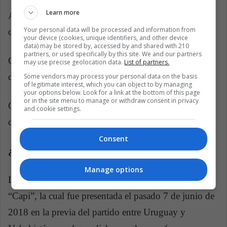
Learn more
AFC: Campeonato Sub-16 femenino de la AFC (3
Your personal data will be processed and information from
cupos)
your device (cookies, unique identifiers, and other device
data) may be stored by, accessed by and shared with 210
partners, or used specifically by this site. We and our partners
CAF: Campeonato femenino sub-17 de la CAF (3
may use precise geolocation data.
List of partners.
cupos)
Some vendors may process your personal data on the basis
of legitimate interest, which you can object to by managing
your options below. Look for a link at the bottom of this page
or in the site menu to manage or withdraw consent in privacy
OFC: Campeonato femenino Sub-17 de la OFC (1
and cookie settings.
cupo)
Consent
¿Qué más debe saber sobre Uruguay 2018?
Manage options
La mascota oficial del evento es un capibara llamada
“Capi”, la cual fue presentada el pasado 7 de junio de
2018 en la previa del partido entre Uruguay y