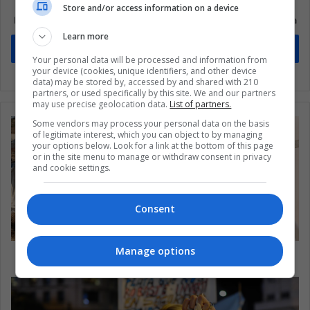
Suscríbete a nuestra lista de correos
Store and/or access information on a device
Mantente informado sobre lo que está pasando en Latinoamérica
Learn more
Suscríbete
Your personal data will be processed and information from
your device (cookies, unique identifiers, and other device
data) may be stored by, accessed by and shared with 210
partners, or used specifically by this site. We and our partners
may use precise geolocation data.
List of partners.
Some vendors may process your personal data on the basis
of legitimate interest, which you can object to by managing
your options below. Look for a link at the bottom of this page
or in the site menu to manage or withdraw consent in privacy
and cookie settings.
Consent
Manage options
Francisco en medio de la crisis Rohingya