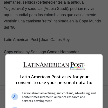
alemanes, serbios (pertenecientes a la antigua
Yugoslavia) y sauditas (Arabia Saudí), podrían revivir
aquel mundial para los colombianos que casualmente
vestirán una camiseta ‘retro’ inspirada en la Copa Mundo
del ’90’.
Latin American Post | Juan Carlos Rey
Copy edited by Santiago Gómez Hernández
Latin American Post asks for your
consent to use your personal data to:
Personalised advertising and content, advertising and
content measurement, audience research and
services development