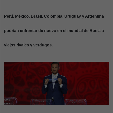
n
d
a
Perú, México, Brasil, Colombia, Uruguay y Argentina
n
e
podrían enfrentar de nuevo en el mundial de Rusia a
m
a
viejos rivales y verdugos.
i
l