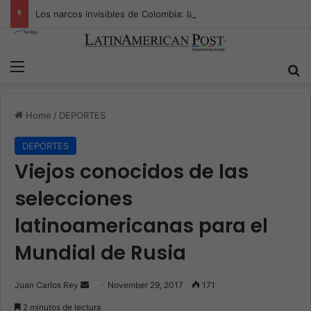
Los narcos invisibles de Colombia: la guerra secreta por la verdad, el poder y la nueva economía de la droga
Menu
S
Home
/
DEPORTES
DEPORTES
Viejos conocidos de las
selecciones
latinoamericanas para el
Mundial de Rusia
Juan Carlos Rey
S
November 29, 2017
171
e
2 minutos de lectura