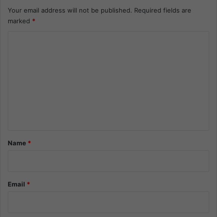
Your email address will not be published.
Required fields are
marked
*
C
o
m
m
e
n
t
*
Name
*
Email
*