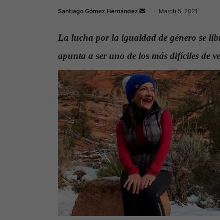
Santiago Gómez Hernández
S
March 5, 2021
e
n
La lucha por la igualdad de género se libr
d
apunta a ser uno de los más difíciles de v
a
n
e
m
a
i
l