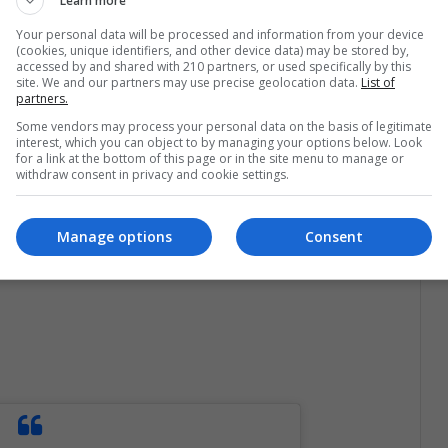
Learn more
x Co-Founder and CEO Katia Beauchamp,
Your personal data will be processed and information from your device
(cookies, unique identifiers, and other device data) may be stored by,
EO Sarah LaFleur, and Chamber SEVP
accessed by and shared with 210 partners, or used specifically by this
c.twitter.com/InTUIdDhUP
site. We and our partners may use precise geolocation data.
List of
partners.
Some vendors may process your personal data on the basis of legitimate
@higginsdunn)
February 28, 2019
interest, which you can object to by managing your options below. Look
for a link at the bottom of this page or in the site menu to manage or
withdraw consent in privacy and cookie settings.
mpresa online que se encarga de enviar
Manage options
Consent
00 mil suscriptores y 800 mil clientes activos.
s latinas (madre de familia mexicana).