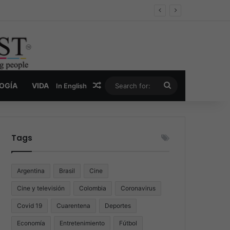
er y la nueva economía de la droga
Random Article
Search
LOGÍA
VIDA
In English
for:
Tags
Argentina
Brasil
Cine
Cine y televisión
Colombia
Coronavirus
Covid 19
Cuarentena
Deportes
Economía
Entretenimiento
Fútbol