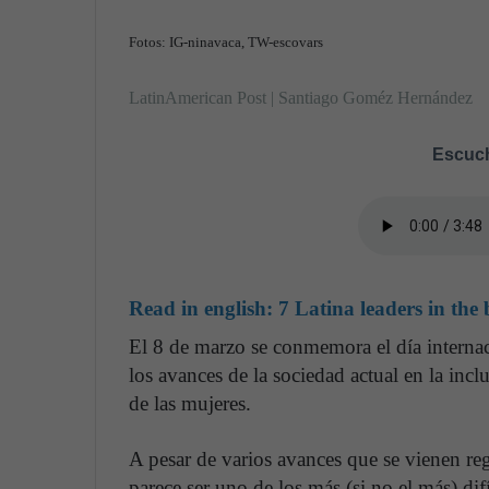
Fotos: IG-ninavaca, TW-escovars
LatinAmerican Post | Santiago Goméz Hernández
Escuch
Read in english:
7 Latina leaders in the
El 8 de marzo se conmemora el día internac
los avances de la sociedad actual en la incl
de las mujeres.
A pesar de varios avances que se vienen re
parece ser uno de los más (si no el más) dif