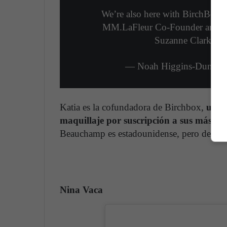
We’re also here with BirchBo
MM.LaFleur Co-Founder and C
Suzanne Clark.
pi
— Noah Higgins-Dunn (
Katia es la cofundadora de Birchbox,
una e
maquillaje por suscripción a sus más de 3
Beauchamp es estadounidense, pero de raíce
Nina Vaca