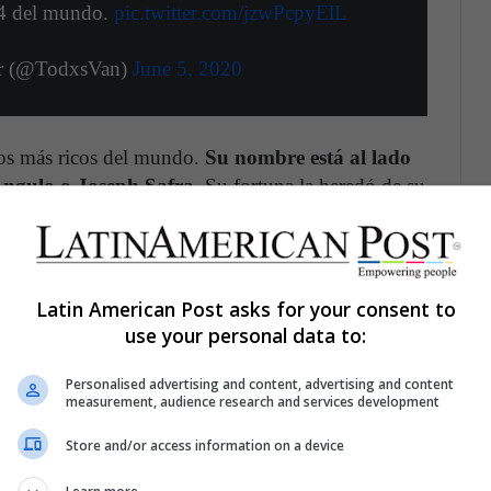
14 del mundo.
pic.twitter.com/jzwPcpyElL
r (@TodxsVan)
June 5, 2020
nos más ricos del mundo.
Su nombre está al lado
Angulo o Joseph Safra.
Su fortuna la heredó de su
ector de la minería y las bebidas. Según
Forbes
,
de dólares.
Latin American Post asks for your consent to
use your personal data to:
Personalised advertising and content, advertising and content
measurement, audience research and services development
Store and/or access information on a device