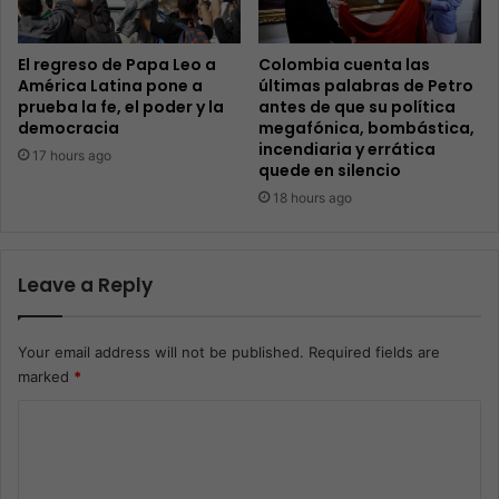
El regreso de Papa Leo a
Colombia cuenta las
América Latina pone a
últimas palabras de Petro
prueba la fe, el poder y la
antes de que su política
democracia
megafónica, bombástica,
incendiaria y errática
17 hours ago
quede en silencio
18 hours ago
Leave a Reply
Your email address will not be published.
Required fields are
marked
*
C
o
m