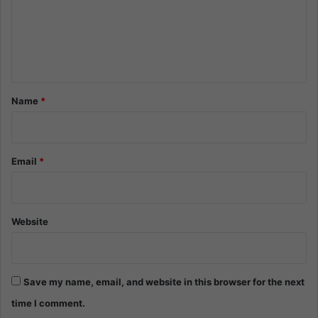
m
e
n
t
*
Name
*
Email
*
Website
Save my name, email, and website in this browser for the next
time I comment.