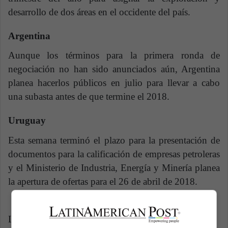
desarrollo de dos áreas en el occidente del país.
Argentina
Aunque los términos para la primera ronda de
negociación no han sido anunciados aún, Argentina
planea hacerlos públicos en julio para llevar a cabo
una subasta antes de que termine el 2018.
Uruguay
Esta semana terminó el plazo para la presentación de
documentos para la calificación de empresas petroleras
y el Ministerio de Industria, Energía y Minería planea
la apertura de ofertas para el 26 de abril de 2018.
Latin American Post | Paula Bautista