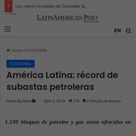
Los narcos invisibles de Colombia: la guerra secreta por la verdad, el poder y la nueva economía de la droga
Menu
EN
S
Home
/
ECONOMÍA
ECONOMÍA
América Latina: récord de
subastas petroleras
Paula Bautista
S
April 4, 2018
218
2 minutos de lectura
e
n
1.100 bloques de petróleo y gas serán ofrecidos en
d
a