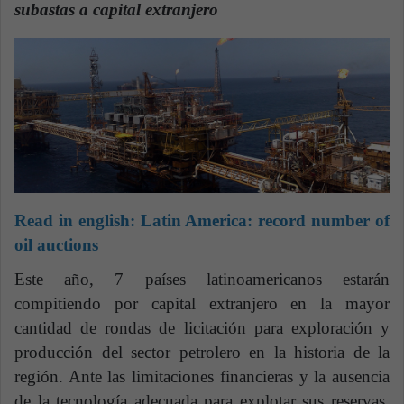
n
subastas a capital extranjero
e
m
a
i
l
Read in english:
Latin America: record number of
oil auctions
Este año, 7 países latinoamericanos estarán
compitiendo por capital extranjero en la mayor
cantidad de rondas de licitación para exploración y
producción del sector petrolero en la historia de la
región. Ante las limitaciones financieras y la ausencia
de la tecnología adecuada para explotar sus reservas,