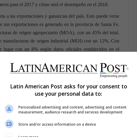
meros para el 2017 y cómo será el desempeño en el 2018.
ta a las exportaciones y ganancias del país. Esto puede verse
r sus exportaciones es generado en la provincia de Santa Fe.
acturas de origen agropecuario (MOA), con un 45% del total.
e manufacturas de origen industrial (MOI) con un 12%. Con
er lugar con un 8% según datos oficiales establecidos en el
ienda de la Nación.
Latin American Post asks for your consent to
use your personal data to:
Personalised advertising and content, advertising and content
measurement, audience research and services development
Store and/or access information on a device
Compartir por correo electrónico
Print