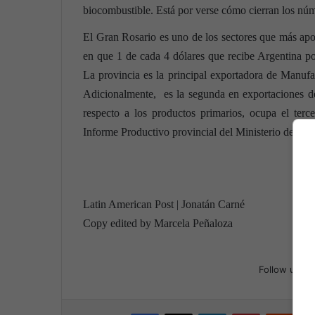
biocombustible. Está por verse cómo cierran los nú
El Gran Rosario es uno de los sectores que más apor
en que 1 de cada 4 dólares que recibe Argentina po
La provincia es la principal exportadora de Manuf
Adicionalmente, es la segunda en exportaciones d
respecto a los productos primarios, ocupa el terc
Informe Productivo provincial del Ministerio de Hac
Latin American Post | Jonatán Carné
Copy edited by Marcela Peñaloza
Follow us
Facebook
X
LinkedIn
Pinterest
Reddit