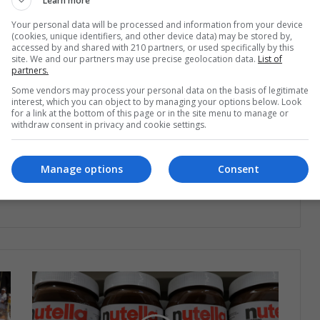
Learn more
Your personal data will be processed and information from your device
(cookies, unique identifiers, and other device data) may be stored by,
accessed by and shared with 210 partners, or used specifically by this
site. We and our partners may use precise geolocation data.
List of
partners.
Some vendors may process your personal data on the basis of legitimate
interest, which you can object to by managing your options below. Look
for a link at the bottom of this page or in the site menu to manage or
withdraw consent in privacy and cookie settings.
estra lista de correos
o que está pasando en Latinoamérica
Manage options
Consent
Suscríbete