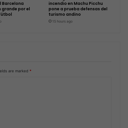
l Barcelona
incendio en Machu Picchu
 grande por el
pone a prueba defensas del
fútbol
turismo andino
o
15 hours ago
ields are marked
*