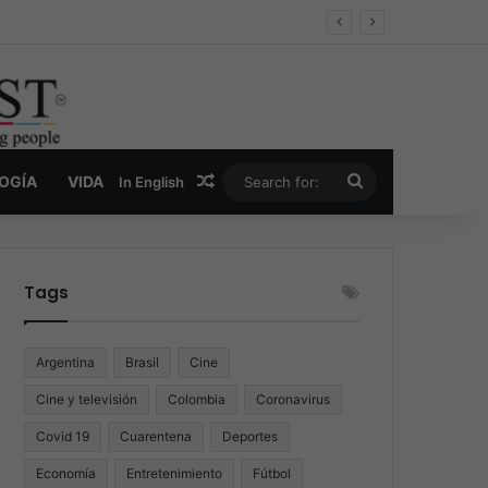
er y la nueva economía de la droga
Random Article
Search
LOGÍA
VIDA
In English
for:
Tags
Argentina
Brasil
Cine
Cine y televisión
Colombia
Coronavirus
Covid 19
Cuarentena
Deportes
Economía
Entretenimiento
Fútbol