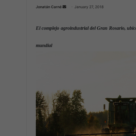
Jonatán Carné
S
January 27, 2018
e
n
El complejo agroindustrial del Gran Rosario, ubica
d
a
n
mundial
e
m
a
i
l