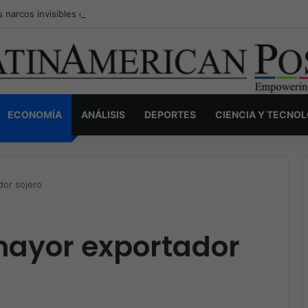
s narcos invisibles de Colombia: la guerra secreta por la verdad, el pod
ECONOMÍA
ANÁLISIS
DEPORTES
CIENCIA Y TECNO
dor sojero
mayor exportador