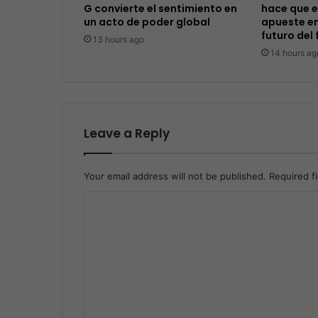
G convierte el sentimiento en
hace que e
un acto de poder global
apueste en
futuro del 
13 hours ago
14 hours ag
Leave a Reply
Your email address will not be published.
Required f
C
o
m
m
e
n