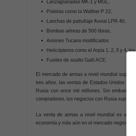
Lanzagranadas MK-1 y MGL,
Pistolas como la Walther P 22,
Lanchas de patrullaje fluvial LPR 40,
Bombas aéreas de 500 libras,
Aviones Tucano modificados
Helicópteros como el Arpía 1, 2, 3 y 4, l
Fusiles de asalto Galil ACE.
El mercado de armas a nivel mundial supera l
tres años, las ventas de Estados Unidos han 
Rusia con once mil millones. Sin embargo, 
compradores, los negocios con Rusia superaron
La venta de armas a nivel mundial es una f
economía y más aún en el mercado negro.