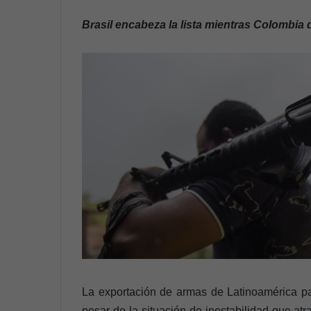
n
Brasil encabeza la lista mientras Colombia 
d
a
n
e
m
a
i
l
La exportación de armas de Latinoamérica p
pesar de la situación de inestabilidad que a