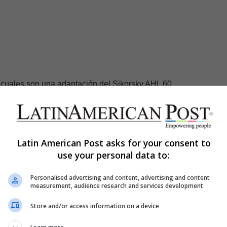
os cuales son una adaptación del Sikorsky AHL 60
os 75 mil millones de dólares. Tan solo en los últimos
alcanzado los 20 mil millones de dólares, después de
Latin American Post asks for your consent to
los países Latinoamericanos también son los mejores
use your personal data to:
 los 10 mil millones de dólares.
Personalised advertising and content, advertising and content
measurement, audience research and services development
uente permanente de ingresos en el lado legal de la
Store and/or access information on a device