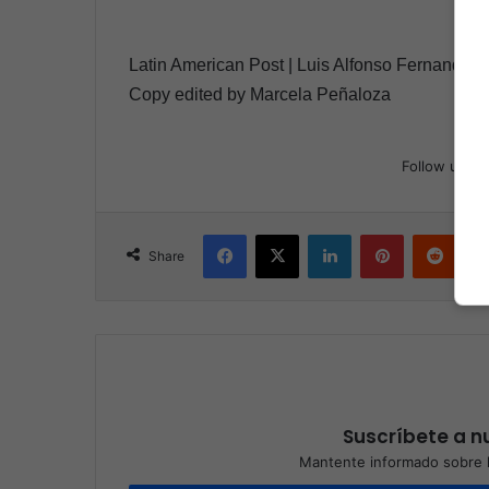
Latin American Post | Luis Alfonso Fernandez
Copy edited by Marcela Peñaloza
Follow us
Facebook
X
LinkedIn
Pinterest
Reddit
Share
Suscríbete a nu
Mantente informado sobre l