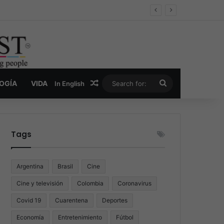
er y la nueva economía de la droga
Random Article
Search
LOGÍA
VIDA
In English
for:
Tags
Argentina
Brasil
Cine
Cine y televisión
Colombia
Coronavirus
Covid 19
Cuarentena
Deportes
Economía
Entretenimiento
Fútbol