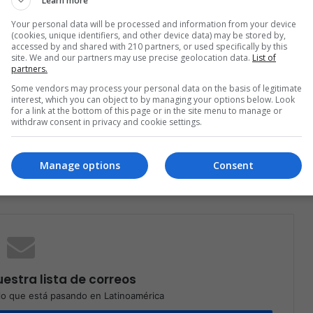
Learn more
Your personal data will be processed and information from your device
(cookies, unique identifiers, and other device data) may be stored by,
accessed by and shared with 210 partners, or used specifically by this
site. We and our partners may use precise geolocation data.
List of
partners.
Some vendors may process your personal data on the basis of legitimate
interest, which you can object to by managing your options below. Look
for a link at the bottom of this page or in the site menu to manage or
withdraw consent in privacy and cookie settings.
Compartir por correo electrónico
Print
Manage options
Consent
estra lista de correos
o que está pasando en Latinoamérica