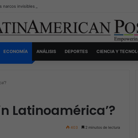
s narcos invisibles de Colombia: la guerra secreta por la verdad, el pod
ECONOMÍA
ANÁLISIS
DEPORTES
CIENCIA Y TECNO
ca’?
in Latinoamérica’?
403
2 minutos de lectura