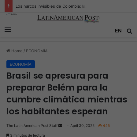
Los narcos invisibles de Colombia: la guerra secreta por la verdad, el poder y la nueva economía de la droga
Menu
Se
EN
Home
/
ECONOMÍA
ECONOMÍA
Brasil se apresura para
preparar Belém para la
cumbre climática mientras
los habitantes esperan
Send
The Latin American Post Staff
April 30, 2025
445
an
3 minutos de lectura