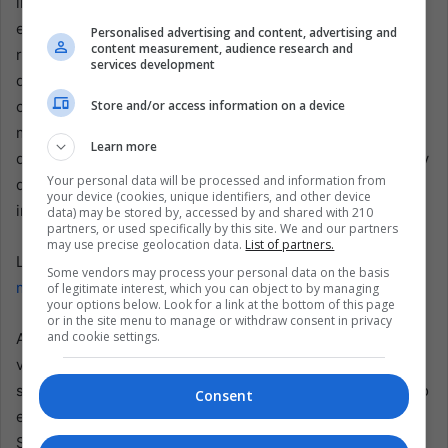
inconsistente, las calles están deterioradas y la pobreza
es común. Estas cuestiones ilustran las dificultades de la
Personalised advertising and content, advertising and
content measurement, audience research and
región. Un activista ambiental afirmó: “Queremos
services development
demostrarle a la comunidad internacional que somos
Store and/or access information on a device
capaces de liderar acciones climáticas. Deseamos
medidas rápidas para desarrollar las zonas locales”. La
Learn more
duda persiste: ¿este apuro dejará una impresión positiva y
Your personal data will be processed and information from
duradera o se desvanecerá tras la partida de los
your device (cookies, unique identifiers, and other device
influyentes?
data) may be stored by, accessed by and shared with 210
partners, or used specifically by this site. We and our partners
may use precise geolocation data.
List of partners.
Lea Tambien:
América Latina ve un auge en presupuestos
Some vendors may process your personal data on the basis
militares a pesar de las tensiones
of legitimate interest, which you can object to by managing
your options below. Look for a link at the bottom of this page
or in the site menu to manage or withdraw consent in privacy
and cookie settings.
Antes de noviembre, las aceras de Belém podrían seguir
vibrando por los taladros, y los vendedores, cambiando
sus puestos de lugar. Para personas como Costa, el futuro
Consent
es prometedor si la ciudad experimenta un cambio real.
Sueña con el fin de las emergencias sépticas y la