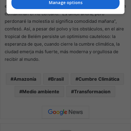
Manage options
eliminación de aguas residuales parcialmente tratadas que
contaminan el río cercano. “Es difícil ahora, pero
perdonaré la molestia si significa comodidad mañana”,
confesó. Así, a pesar del polvo y los obstáculos, en el aire
tropical de Belém persiste un optimismo cauteloso: la
esperanza de que, cuando cierre la cumbre climática, la
ciudad emerja más fuerte, más moderna y orgullosa de
recibir al mundo.
Amazonía
Brasil
Cumbre Climática
Medio ambiente
Transformacion