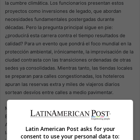
la cumbre climática. Los funcionarios presentan estos
proyectos como inversiones de legado, que abordan
necesidades fundamentales postergadas durante
décadas. Pero la pregunta principal sigue en pie:
¿producirá esta carrera contra el tiempo resultados de
calidad? Para un evento que pondrá el foco mundial en la
protección ambiental, irónicamente, la improvisación de la
ciudad contrasta con las transiciones ordenadas de otras
sedes ya consolidadas. Mientras tanto, las tiendas locales
se preparan para calles congestionadas, los hoteleros
apuran las reservas extra y miles de viajeros diarios
sortean desvíos entre calles a medio pavimentar.
Muchos esperan que surja un desarrollo sostenible.
Belém, ubicada entre ríos y selvas, pretende colocar a la
Amazonía en el centro de las soluciones climáticas. Pero
Latin American Post asks for your
la ciudad tiene problemas diarios: el saneamiento es
consent to use your personal data to: