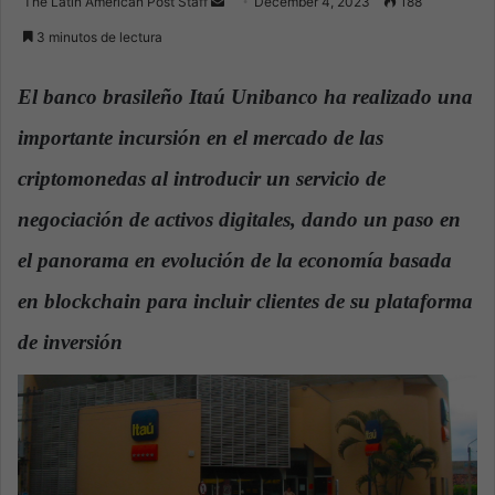
The Latin American Post Staff
S
December 4, 2023
188
e
3 minutos de lectura
n
d
El banco brasileño Itaú Unibanco ha realizado una
a
importante incursión en el mercado de las
n
e
criptomonedas al introducir un servicio de
m
a
negociación de activos digitales, dando un paso en
i
el panorama en evolución de la economía basada
l
en blockchain para incluir clientes de su plataforma
de inversión
.