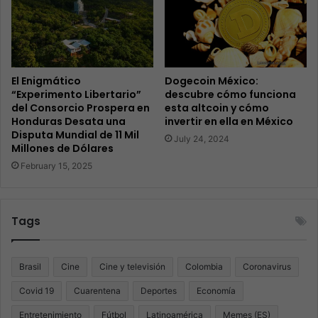
El Enigmático
Dogecoin México:
“Experimento Libertario”
descubre cómo funciona
del Consorcio Prospera en
esta altcoin y cómo
Honduras Desata una
invertir en ella en México
Disputa Mundial de 11 Mil
July 24, 2024
Millones de Dólares
February 15, 2025
Tags
Brasil
Cine
Cine y televisión
Colombia
Coronavirus
Covid 19
Cuarentena
Deportes
Economía
Entretenimiento
Fútbol
Latinoamérica
Memes (ES)