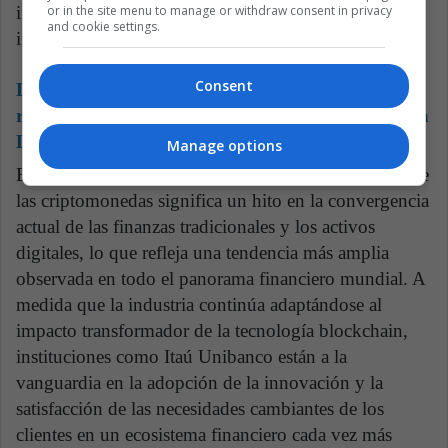
or in the site menu to manage or withdraw consent in privacy
indica un cambio de paradigma en las estrategias de
and cookie settings.
inversión y la diversificación de activos.
Consent
Lea también:
La audaz expansión de Zubale:
revolucionando el comercio electrónico en América
Latina
Manage options
En general, la entrada de Itaú Unibanco al mercado de
las criptomonedas significa un hito en la convergencia
actual de las finanzas tradicionales y los activos
digitales, lo que refleja una tendencia más amplia
observada en todo el panorama financiero mundial. A
medida que la industria continúa adaptándose al
impacto transformador de la tecnología blockchain,
instituciones como Itaú Unibanco están a la
vanguardia en la adopción de la innovación y la
satisfacción de las necesidades cambiantes de los
clientes en un ecosistema financiero cada vez más