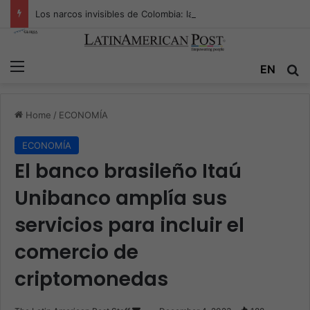
Los narcos invisibles de Colombia: la guerra secreta por la verdad, el poder y la nueva economía de la droga
Menu
EN
S
Home
/
ECONOMÍA
ECONOMÍA
El banco brasileño Itaú
Unibanco amplía sus
servicios para incluir el
comercio de
criptomonedas