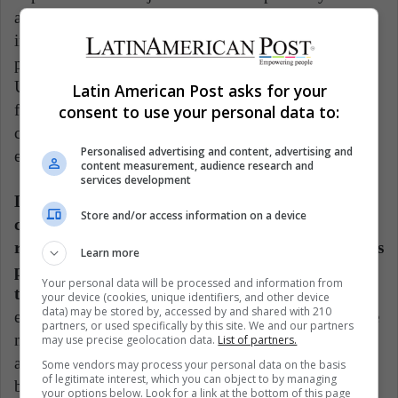
adopción de activos digitales como instrumentos de
inversión legítimos. A medida que evoluciona el
panorama regulatorio, instituciones como Itaú
Unibanco están preparadas para desempeñar un papel
Latin American Post asks for your
fundamental a la hora de facilitar la integración de las
consent to use your personal data to:
criptomonedas en la infraestructura financiera
Personalised advertising and content, advertising and
establecida.
content measurement, audience research and
services development
La decisión del banco de aventurarse en el
Store and/or access information on a device
comercio de criptomonedas significa un
reconocimiento del potencial de los activos digitales
Learn more
para complementar las carteras de inversión
Your personal data will be processed and information from
tradicionales
, ofreciendo a los clientes acceso a un
your device (cookies, unique identifiers, and other device
data) may be stored by, accessed by and shared with 210
espectro más amplio de instrumentos financieros. Este
partners, or used specifically by this site. We and our partners
movimiento estratégico se alinea con la tendencia más
may use precise geolocation data.
List of partners.
amplia de la industria de integrar activos basados en
Some vendors may process your personal data on the basis
of legitimate interest, which you can object to by managing
blockchain en el marco financiero tradicional, lo que
your options below. Look for a link at the bottom of this page