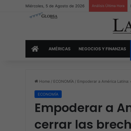
Miércoles, 5 de Agosto de 2026
Análisis Última Hora
INICIO
AMÉRICAS
NEGOCIOS Y FINANZAS
Home
/
ECONOMÍA
/
Empoderar a América Latina: 
ECONOMÍA
Empoderar a Am
cerrar las brec