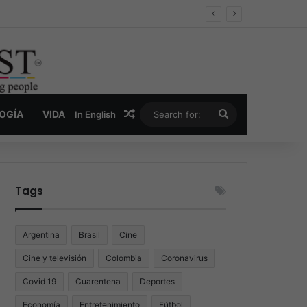
oder y la nueva economía de la droga
Random Article
Search
LOGÍA
VIDA
In English
for:
Tags
Argentina
Brasil
Cine
Cine y televisión
Colombia
Coronavirus
Covid 19
Cuarentena
Deportes
Economía
Entretenimiento
Fútbol