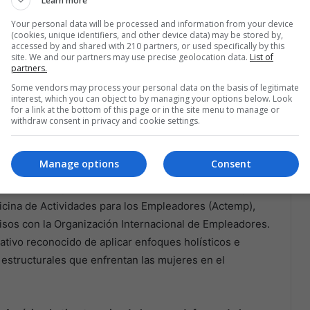
Learn more
ea varias oportunidades estratégicas, incluido el
Your personal data will be processed and information from your device
públicas para alentar la participación femenina en el
(cookies, unique identifiers, and other device data) may be stored by,
oral, reducir las brechas salariales de género, eliminar
accessed by and shared with 210 partners, or used specifically by this
site. We and our partners may use precise geolocation data.
List of
y fomentar el espíritu empresarial femenino.
partners.
Some vendors may process your personal data on the basis of legitimate
laboración entre gobiernos, organizaciones de
interest, which you can object to by managing your options below. Look
for a link at the bottom of this page or in the site menu to manage or
ra promulgar políticas que reduzcan las disparidades
withdraw consent in privacy and cookie settings.
el potencial económico de América Latina y el Caribe,
productividad.
Manage options
Consent
o de Género y No Discriminación (GEDI) de la OIT para
Oficina de Actividades para los Empleadores (Actemp),
isos con la Organización Internacional de Empleadores.
rativo reconocido de aplicar enfoques holísticos e
estructurales que enfrentan las mujeres en el