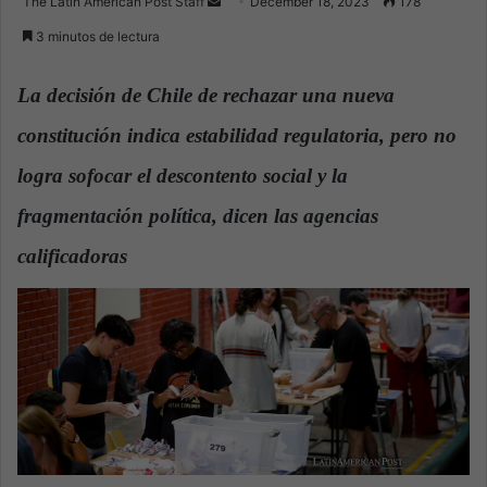
The Latin American Post Staff
S
December 18, 2023
178
e
3 minutos de lectura
n
d
La decisión de Chile de rechazar una nueva
a
constitución indica estabilidad regulatoria, pero no
n
e
logra sofocar el descontento social y la
m
a
fragmentación política, dicen las agencias
i
calificadoras
.
l