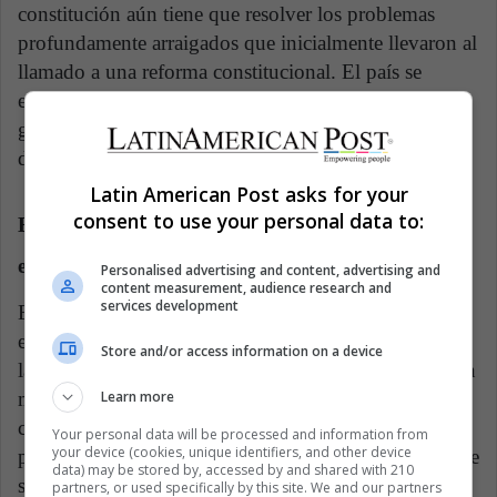
constitución aún tiene que resolver los problemas
profundamente arraigados que inicialmente llevaron al
llamado a una reforma constitucional. El país se
encuentra en una encrucijada, donde la respuesta del
gobierno a estos desafíos será fundamental para
determinar el camino a seguir.
Latin American Post asks for your
consent to use your personal data to:
El papel de la política económica y la navegación
en el panorama político
Personalised advertising and content, advertising and
content measurement, audience research and
services development
Es necesario considerar el papel de la política
económica en este contexto. Dado que se espera que
Store and/or access information on a device
la economía se estanque en el corto plazo, se necesitan
medidas políticas efectivas para estimular el
Learn more
crecimiento y abordar los agravios económicos de la
Your personal data will be processed and information from
your device (cookies, unique identifiers, and other device
población. Estas medidas y reformas en los sectores de
data) may be stored by, accessed by and shared with 210
servicios públicos podrían ser fundamentales para
partners, or used specifically by this site. We and our partners