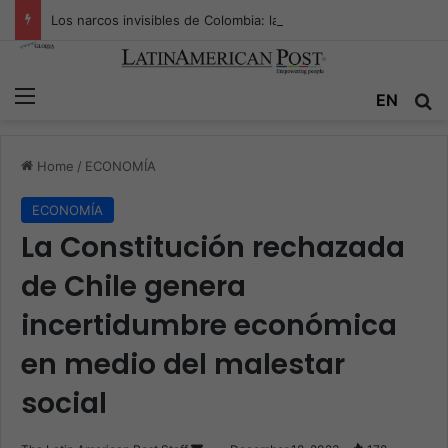
Los narcos invisibles de Colombia: la guerra secreta por la verdad, el poder y la nueva economía de la droga
Menu
EN
S
Home
/
ECONOMÍA
ECONOMÍA
La Constitución rechazada
de Chile genera
incertidumbre económica
en medio del malestar
social