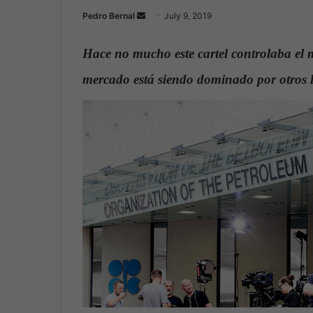
Pedro Bernal
S
July 9, 2019
e
n
Hace no mucho este cartel controlaba el m
d
mercado está siendo dominado por otros l
a
n
e
m
a
i
l