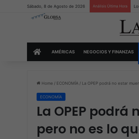
Sábado, 8 de Agosto de 2026
Análisis Última Hora
Lo
INICIO
AMÉRICAS
NEGOCIOS Y FINANZAS
Home
/
ECONOMÍA
/
La OPEP podrá no estar muert
ECONOMÍA
La OPEP podrá n
pero no es lo q