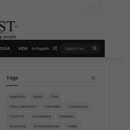
er y la nueva economía de la droga
Random Article
Search
LOGÍA
VIDA
In English
for:
Tags
Argentina
Brasil
Cine
Cine y televisión
Colombia
Coronavirus
Covid 19
Cuarentena
Deportes
Economía
Entretenimiento
Fútbol