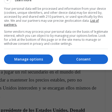
Learn more
Your personal data will be processed and information from your device
(cookies, unique identifiers, and other device data) may be stored by,
accessed by and shared with 210 partners, or used specifically by this
site. We and our partners may use precise geolocation data.
List of
partners.
la reciente explosión extractiva en los Estados
Some vendors may process your personal data on the basis of legitimate
 convencionales de ‘shale’ (o petróleo de
interest, which you can object to by managing your options below. Look
for a link at the bottom of this page or in the site menu to manage or
 rocas) que lo han convertido en el primer
withdraw consent in privacy and cookie settings.
a producción diaria estadounidense, de 12,1
íses como Arabia Saudita y Rusia.
Manage options
Consent
a jugar un rol secundario en el mundo del
ar a mantener los precios estables, pero no
s Unidos interceden y se encargan ellos mismos de
.
 presidente de los Estados Unidos, Donald