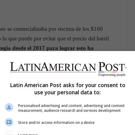
óleo se comercializaba por encima de los $100
lo que puede por evitar que el precio del barril
egia desde el 2017 para lograr esto ha
petróleo en sus países miembros, evitando que
Latin American Post asks for your consent to
r la caída de los precios, pues hoy el barril de
use your personal data to:
venido a costa de la propia relevancia de la OPEP.
Personalised advertising and content, advertising and content
measurement, audience research and services development
 de petróleo desde el 2017 han resultado en que
u más bajo nivel de participación en el mercado
Store and/or access information on a device
as.