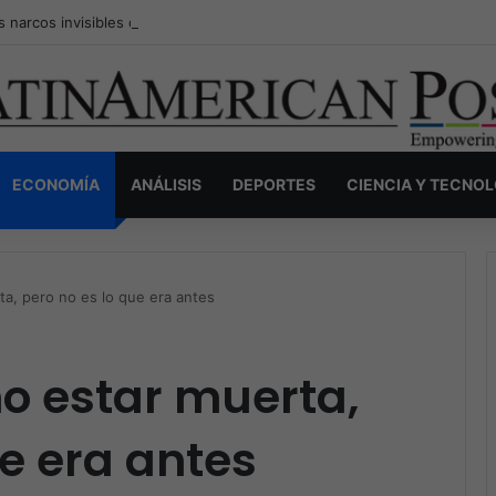
s narcos invisibles de Colombia: la guerra secreta por la verdad, el pod
ECONOMÍA
ANÁLISIS
DEPORTES
CIENCIA Y TECNO
a, pero no es lo que era antes
o estar muerta,
ue era antes