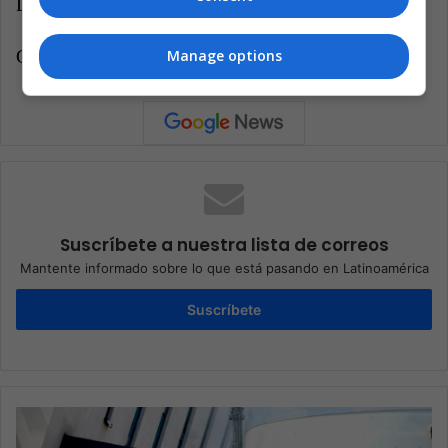
LatinAmerican Post | Sofía Carreño
Copy edited by Laura Viviana Guevara Muñoz
Manage options
Suscríbete a nuestra lista de correos
Mantente informado sobre lo que está pasando en Latinoamérica
Suscríbete