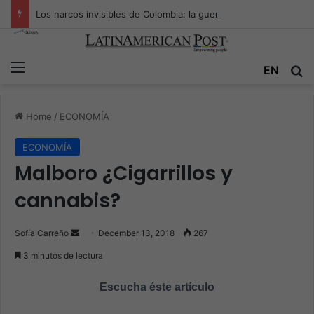
Los narcos invisibles de Colombia: la guerra secreta por la verdad, el poder y la nueva economía de la droga
Menu
EN
S
Home
/
ECONOMÍA
ECONOMÍA
Malboro ¿Cigarrillos y
cannabis?
Sofía Carreño
S
December 13, 2018
267
e
3 minutos de lectura
n
d
Escucha éste artículo
a