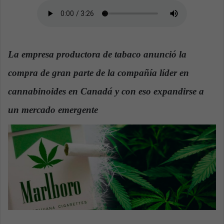
n
e
m
a
i
La empresa productora de tabaco anunció la
l
compra de gran parte de la compañía líder en
cannabinoides en Canadá y con eso expandirse a
un mercado emergente