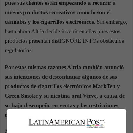
pues sus clientes están empezando a recurrir a
nuevos productos recreativos como lo son el
cannabis y los cigarrillos electrónicos.
Sin embargo,
hasta ahora Altria decide invertir en ellas pues estos
productos presentan distIGNORE INTOs obstáculos
regulatorios.
Por estas mismas razones Altria también anunció
sus intenciones de descontinuar algunos de sus
productos de cigarrillos electrónicos MarkTen y
Green Smoke y su nicotina oral Verve, a causa de
su bajo desempeño en ventas y las restricciones
regulatorias de los mismos.
Así, la empresa señalo que prefiere reenfocar sus