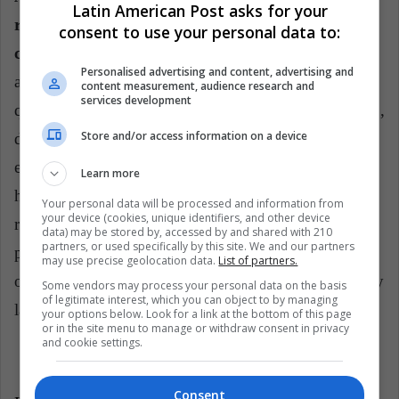
Latin American Post asks for your
recursos en productor de tabaco más atractivos y
consent to use your personal data to:
con riesgos reducidos.
De acuerdo con CNBC “El
Personalised advertising and content, advertising and
acuerdo es el último en una serie de conversaciones
content measurement, audience research and
services development
que se han llevado a cabo en la industria del consumo,
Store and/or access information on a device
donde la amenaza del crecimiento del cannabis se
extiende sobre las industrias establecidas y
Learn more
hambrientas en el crecimiento que abarcan tabaco,
Your personal data will be processed and information from
your device (cookies, unique identifiers, and other device
refrescos y cerveza. Ya no se conoce solo por su
data) may be stored by, accessed by and shared with 210
partners, or used specifically by this site. We and our partners
producto ahumado, el cannabis ha evolucionado para
may use precise geolocation data.
List of partners.
ofrecer productos para la salud, el bienestar, el sueño y
Some vendors may process your personal data on the basis
of legitimate interest, which you can object to by managing
la socialización.”
your options below. Look for a link at the bottom of this page
or in the site menu to manage or withdraw consent in privacy
and cookie settings.
Consent