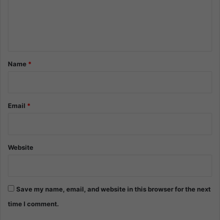
m
e
n
t
*
Name
*
Email
*
Website
Save my name, email, and website in this browser for the next
time I comment.