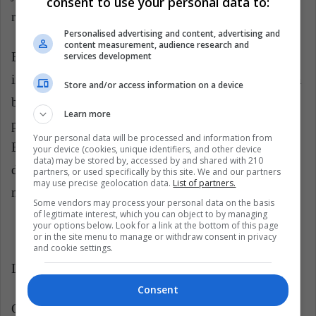
consent to use your personal data to:
resultados trimestrales y la acción se disparó un 26%.
Personalised advertising and content, advertising and
content measurement, audience research and
El éxito de Beyond Meat demuestra que existe más
services development
interés del que se pensaba por los sustitutos de carne a
Store and/or access information on a device
base de proteína vegetal. El mercado está crudo y hay
Learn more
pocos competidores, pero Beyond Meat, que según
Your personal data will be processed and information from
Bloomberg venderá más de $210 millones de dólares
your device (cookies, unique identifiers, and other device
data) may be stored by, accessed by and shared with 210
durante el año, ya se posiciona para ser el competidor
partners, or used specifically by this site. We and our partners
may use precise geolocation data.
List of partners.
más fuerte en esta industria naciente.
Some vendors may process your personal data on the basis
of legitimate interest, which you can object to by managing
your options below. Look for a link at the bottom of this page
or in the site menu to manage or withdraw consent in privacy
and cookie settings.
LatinAmerican Post | Pedro Bernal
Consent
Copy edited by Juan Gabriel Bocanegra