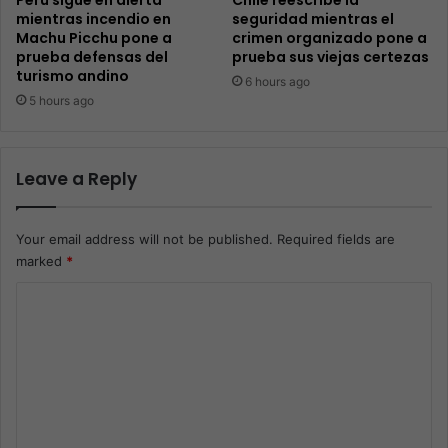
mientras incendio en
seguridad mientras el
Machu Picchu pone a
crimen organizado pone a
prueba defensas del
prueba sus viejas certezas
turismo andino
6 hours ago
5 hours ago
Leave a Reply
Your email address will not be published.
Required fields are
marked
*
C
o
m
m
e
n