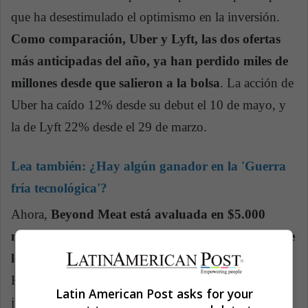
que ha desestimulado el optimismo en la inversión.
Como comparación, Uber y Lyft, las dos ofertas
más anticipadas del año, ya han perdido miles de
millones desde que salieron a la bolsa
. La acción de
Uber ha caído 12% desde su debut el 10 de mayo, y
la de Lyft 22% desde el 29 de marzo.
Lea también:
¿Hay algún ganador en la 'Guerra
fría tecnológica'?
Ahora,
Beyond Meat está avaluada en $5.000
millones de dólares, $1.200 millones por encima de
lo que valían al terminar su primer día en bolsa
.
Han tenido otros días espectaculares, como lo fue el
Latin American Post asks for your
jueves pasado, cuando se hicieron públicos sus