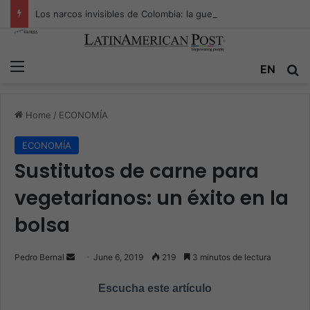
Los narcos invisibles de Colombia: la guerra secreta por la verdad, el poder y la nueva economía de la droga
Menu
EN
S
Home
/
ECONOMÍA
ECONOMÍA
Sustitutos de carne para
vegetarianos: un éxito en la
bolsa
Pedro Bernal
S
June 6, 2019
219
3 minutos de lectura
e
Escucha este artículo
n
d