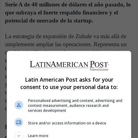
Serie A de 40 millones de dólares el año pasado, lo
que subraya el fuerte respaldo financiero y el
potencial de mercado de la startup.
La estrategia de expansión de Zubale va más allá de
simplemente ampliar las operaciones. Representa un
cambio significativo en el panorama del comercio
electrónico de América Latina. Al integrar a los
trabajadores autónomos de manera más efectiva en el
ecosistema minorista y brindar soluciones de software
Latin American Post asks for your
y logística de vanguardia, Zubale está preparado para
consent to use your personal data to:
redefinir la forma en que los minoristas y los
consumidores participan en un mundo en el que lo
Personalised advertising and content, advertising and
content measurement, audience research and
digital es prioritario.
services development
Store and/or access information on a device
Dando forma al futuro del comercio electrónico
Learn more