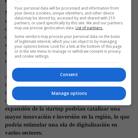
latinoamericano
Your personal data will be processed and information from
Mientras Zubale se prepara para asumir esta
your device (cookies, unique identifiers, and other device
data) may be stored by, accessed by and shared with 210
expansión, enfrenta los desafíos de adaptarse a las
partners, or used specifically by this site. We and our partners
may use precise geolocation data.
List of partners.
diversas dinámicas del mercado y preferencias de los
consumidores en Brasil y México. El enfoque de la
Some vendors may process your personal data on the basis
of legitimate interest, which you can object to by managing
startup, que combina conocimientos locales con
your options below. Look for a link at the bottom of this page
or in the site menu to manage or withdraw consent in privacy
tecnología innovadora, la posiciona bien para afrontar
and cookie settings.
estas complejidades.
Consent
Además, el crecimiento de Zubale refleja una
tendencia más amplia en América Latina, donde la
transformación digital cambia rápidamente la cara del
Manage options
comercio minorista y electrónico.
El éxito y la
expansión de la startup podrían catalizar una
mayor innovación e inversión en la región, lo que
podría estimular una ola de digitalización en
varios sectores.