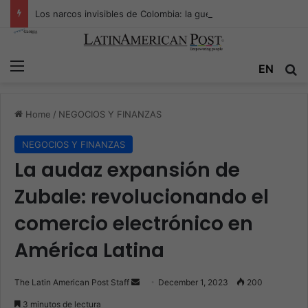
Los narcos invisibles de Colombia: la guerra secreta por la verdad, el poder y la nueva economía de la droga
Menu
EN
S
Home
/
NEGOCIOS Y FINANZAS
NEGOCIOS Y FINANZAS
La audaz expansión de
Zubale: revolucionando el
comercio electrónico en
América Latina
The Latin American Post Staff
S
December 1, 2023
200
e
3 minutos de lectura