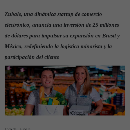
n
d
Zubale, una dinámica startup de comercio
a
electrónico, anuncia una inversión de 25 millones
n
e
de dólares para impulsar su expansión en Brasil y
m
a
México, redefiniendo la logística minorista y la
i
participación del cliente
.
l
Foto de : Zubale