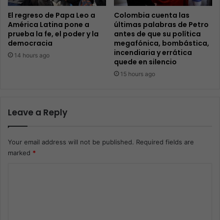
El regreso de Papa Leo a
Colombia cuenta las
América Latina pone a
últimas palabras de Petro
prueba la fe, el poder y la
antes de que su política
democracia
megafónica, bombástica,
incendiaria y errática
14 hours ago
quede en silencio
15 hours ago
Leave a Reply
Your email address will not be published.
Required fields are
marked
*
C
o
m
m