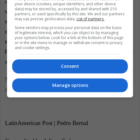
aplicación le sirve a grupos particularmente
your device (cookies, unique identifiers, and other device
data) may be stored by, accessed by and shared with 210
vulnerables y recolecta información altamente
partners, or used specifically by this site. We and our partners
may use precise geolocation data.
List of partners.
sensible, incluyendo diagnósticos de VIH y
Some vendors may process your personal data on the basis
orientación sexual (…) En las manos equivocadas,
of legitimate interest, which you can object to by managing
your options below. Look for a link at the bottom of this page
esta información se puede utilizar para amenazar
or in the site menu to manage or withdraw consent in privacy
and cookie settings.
la seguridad y el bienestar de los usuarios LGBTQ
alrededor del mundo”
, escribieron.
Consent
Se espera que Grindr sea subastada por Kunlun Tech
Manage options
al mejor postor en las semanas que vienen.
LatinAmerican Post | Pedro Bernal