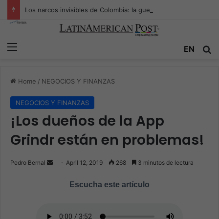
Los narcos invisibles de Colombia: la guerra secreta por la verdad, el poder y la nueva economía de la droga
Menu
EN
S
Home
/
NEGOCIOS Y FINANZAS
NEGOCIOS Y FINANZAS
¡Los dueños de la App
Grindr están en problemas!
Pedro Bernal
S
April 12, 2019
268
3 minutos de lectura
e
Escucha este artículo
n
d
a