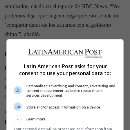
empleados, citado en el reporte de NBC News. “No
podemos dejar que la gente diga que esto se trata de
‘compartir datos de los usuarios con el gobierno
chino’”, añadió.
La preocupación se extiende hasta el senado
Latin American Post asks for your
Los senadores Ed Markey y Richard Blumenthal,
consent to use your personal data to:
ambos demócratas, expresaron su preocupación con
Personalised advertising and content, advertising and
respecto al manejo de los datos de Grindr en una
content measurement, audience research and
services development
declaración realizada la semana pasada.
Store and/or access information on a device
“Ya hemos comunicado nuestra preocupación con
Learn more
las políticas de privacidad de Grindr porque esta
Your personal data will be processed and information from