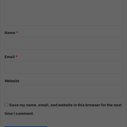
e
n
t
*
Name
*
Email
*
Website
Save my name, email, and website in this browser for the next
time I comment.