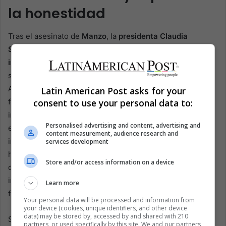
la honestidad
Tras el asesinato de
Manzo
, la
presidenta Claudia
Sheinbaum
condenó el crimen como “
vil
”, prometió “
cero
impunidad
” y “
justicia total
”, y convocó a su gabinete de
seguridad, según
Americas Quarterly
y
Denise Dresser
.
Anunció el
Plan Michoacán
, prometiendo despliegues
Latin American Post asks for your
federales, coordinación de fiscalías, intercambio de
consent to use your personal data to:
inteligencia y programas sociales. Dresser señala que el
Personalised advertising and content, advertising and
esquema es vago y con poco presupuesto, y resulta
content measurement, audience research and
incómodo, ya que
Morena
gobierna
Michoacán
desde
services development
hace
cuatro años
. El primer instinto de Sheinbaum fue
Store and/or access information on a device
culpar al pasado, no a la gestión actual de su partido. Ella
insiste en que esto no es militarización, aunque la fuerza
Learn more
federal sigue siendo el eje central.
Your personal data will be processed and information from
your device (cookies, unique identifiers, and other device
data) may be stored by, accessed by and shared with 210
Sheinbaum dice que una mejor inteligencia y
partners, or used specifically by this site. We and our partners