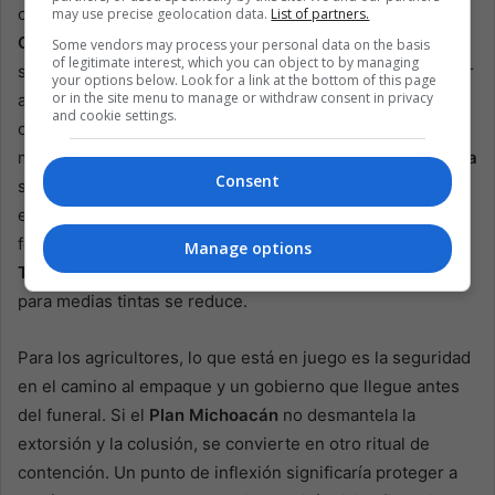
coordinación, lideradas por el secretario de Seguridad
may use precise geolocation data.
List of partners.
Omar García Harfuch
, pueden reducir la violencia, y
Some vendors may process your personal data on the basis
of legitimate interest, which you can object to by managing
señala descensos nacionales en homicidios. Pero Dresser
your options below. Look for a link at the bottom of this page
or in the site menu to manage or withdraw consent in privacy
advierte en
Americas Quarterly
que los promedios
and cookie settings.
ocultan un mapa dividido:
Ciudad de México
puede
mejorar mientras
Michoacán
,
Guerrero
,
Chiapas
y
Sinaloa
Consent
se deslizan hacia “
tierra de nadie
”. En esas zonas, las
empresas presupuestan la extorsión igual que hoy el
fertilizante y el combustible. Con el
presidente Donald
Manage options
Trump
presionando a
México
por resultados, el margen
para medias tintas se reduce.
Para los agricultores, lo que está en juego es la seguridad
en el camino al empaque y un gobierno que llegue antes
del funeral. Si el
Plan Michoacán
no desmantela la
extorsión y la colusión, se convierte en otro ritual de
contención. Un punto de inflexión significaría proteger a