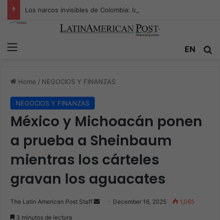
Los narcos invisibles de Colombia: la guerra secreta por la verdad, el poder y la nueva economía de la droga
Menu
Se
EN
Home
/
NEGOCIOS Y FINANZAS
NEGOCIOS Y FINANZAS
México y Michoacán ponen
a prueba a Sheinbaum
mientras los cárteles
gravan los aguacates
Send
The Latin American Post Staff
December 16, 2025
1,065
an
3 minutos de lectura