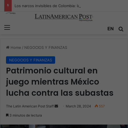
Los narcos invisibles de Colombia: la guerra secreta por la verdad, el poder y la nueva economía de la droga
Menu
Se
EN
Home
/
NEGOCIOS Y FINANZAS
NEGOCIOS Y FINANZAS
Patrimonio cultural en
juego mientras México
lucha contra las subastas
Send
The Latin American Post Staff
March 28, 2024
557
an
3 minutos de lectura
email