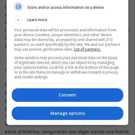
La próxima subasta en Colorado es un claro recordatorio
Store and/or access information on a device
de la compleja interacción entre el patrimonio cultural, la
Learn more
identidad nacional y el derecho internacional. Destaca la
necesidad de cooperación global y estándares éticos en el
Your personal data will be processed and information from
your device (cookies, unique identifiers, and other device
manejo de artefactos que encarnan la esencia histórica y
data) may be stored by, accessed by and shared with 210
partners, or used specifically by this site. We and our partners
artística de las naciones.
may use precise geolocation data.
List of partners.
Some vendors may process your personal data on the basis
Lea también:
México abre nuevo museo en Chichén Itzá,
of legitimate interest, which you can object to by managing
your options below. Look for a link at the bottom of this page
que muestra la civilización maya
or in the site menu to manage or withdraw consent in privacy
and cookie settings.
La postura de México contra la subasta de sus artefactos
prehispánicos es un testimonio de la determinación del
Consent
país, y de hecho de América Latina, de proteger y
preservar su patrimonio cultural. Esta batalla va más allá
Manage options
de la mera repatriación; se trata de reconocer y respetar
las narrativas históricas y culturales que representan
estos artefactos, asegurando que sigan siendo una fuente