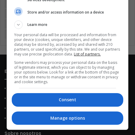
Argentina
Brasil
Cine
Cine y televisión
Colombia
Store and/or access information on a device
Coronavirus
Covid 19
Cuarentena
Deportes
Economía
Entretenimiento
Fútbol
Latinoamérica
Learn more
Memes (ES)
Mundo
México
Música
Politica
Your personal data will be processed and information from
your device (cookies, unique identifiers, and other device
data) may be stored by, accessed by and shared with 210
partners, or used specifically by this site. We and our partners
may use precise geolocation data.
List of partners.
Some vendors may process your personal data on the basis
of legitimate interest, which you can object to by managing
Enlaces de interés
your options below. Look for a link at the bottom of this page
or in the site menu to manage or withdraw consent in privacy
and cookie settings.
Sobre Nosotros
Contacto
Consent
Política de Privacidad
Manage options
Política de Cookies
Sobre nosotros