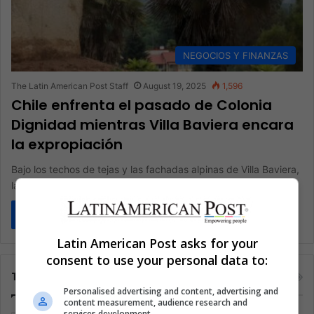
NEGOCIOS Y FINANZAS
The Latin American Post Staff
August 19, 2025
1,596
Chile enfrenta el pasado de Colonia
Dignidad mientras Villa Baviera encara
la expropiación
Bajo los techos de tejas y las fachadas alpinas de Villa Baviera,
la tierra oculta un legado demasiado violento para…
Read More »
Latin American Post asks for your
consent to use your personal data to:
Tags
Personalised advertising and content, advertising and
content measurement, audience research and
services development