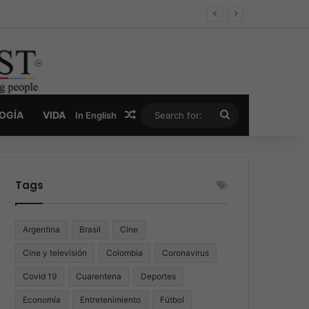
oder y la nueva economía de la droga
Random Article
Search
LOGÍA
VIDA
In English
for:
Tags
Argentina
Brasil
Cine
Cine y televisión
Colombia
Coronavirus
Covid 19
Cuarentena
Deportes
Economía
Entretenimiento
Fútbol