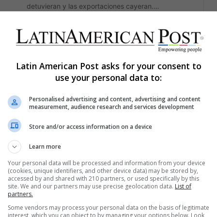
detuvieran y las exportaciones cayeran.…
Read More »
The Latin American Post Staff
November 24, 2025
876
Latin American Post asks for your consent to
América Latina enfrenta el
use your personal data to:
impacto arancelario de Trump
Personalised advertising and content, advertising and content
con riesgos y oportunidades
measurement, audience research and services development
inesperadas
Store and/or access information on a device
Los nuevos aranceles de Trump han caído como
ÍA
un trueno sobre las cadenas de suministro
Learn more
globales, sacudiendo a aliados y…
Your personal data will be processed and information from your device
(cookies, unique identifiers, and other device data) may be stored by,
Read More »
accessed by and shared with 210 partners, or used specifically by this
site. We and our partners may use precise geolocation data.
List of
partners.
The Latin American Post Staff
October 16, 2025
819
Some vendors may process your personal data on the basis of legitimate
interest, which you can object to by managing your options below. Look