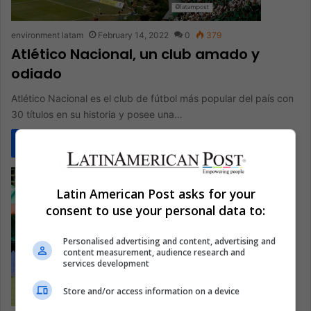
environment latam
February 14, 2022
0
379
Atlético Nacional, un club amado y
odiado
Atlético Nacional es el club de fútbol más popular del país con
30 títulos en su historia y posee una…
Read More »
Latin American Post asks for your
consent to use your personal data to:
Personalised advertising and content, advertising and
content measurement, audience research and
services development
Store and/or access information on a device