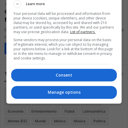
Learn more
Juan Manuel Londoño
April 20, 2021
0
263
Opinión: ¿cómo serán los cuartos de
Your personal data will be processed and information from
your device (cookies, unique identifiers, and other device
final de la Liga Betplay?
data) may be stored by, accessed by and shared with 210
partners, or used specifically by this site. We and our partners
Perfilamos y predecimos cada encuentro de los cuartos de final
may use precise geolocation data.
List of partners.
de la Liga Betplay
Some vendors may process your personal data on the basis
of legitimate interest, which you can object to by managing
Read More »
your options below. Look for a link at the bottom of this page
or in the site menu to manage or withdraw consent in privacy
and cookie settings.
Tags
Consent
Manage options
Argentina
Brasil
Cine
Cine y televisión
Colombia
Coronavirus
Covid 19
Cuarentena
Deportes
Economía
Entretenimiento
Fútbol
Latinoamérica
Memes (ES)
Mundo
México
Música
Politica