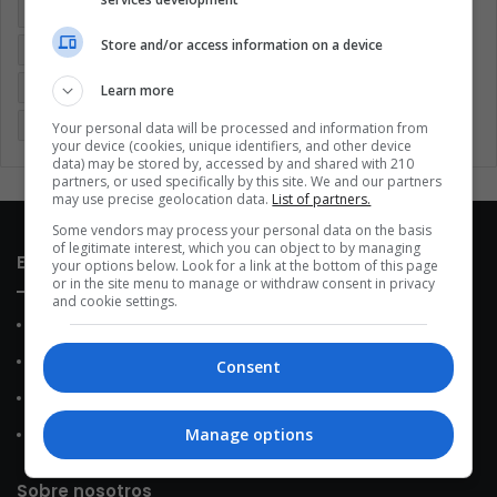
Argentina
Brasil
Cine
Cine y televisión
Colombia
Store and/or access information on a device
Coronavirus
Covid 19
Cuarentena
Deportes
Economía
Entretenimiento
Fútbol
Latinoamérica
Learn more
Memes (ES)
Mundo
México
Música
Politica
Your personal data will be processed and information from
your device (cookies, unique identifiers, and other device
data) may be stored by, accessed by and shared with 210
partners, or used specifically by this site. We and our partners
may use precise geolocation data.
List of partners.
Some vendors may process your personal data on the basis
of legitimate interest, which you can object to by managing
Enlaces de interés
your options below. Look for a link at the bottom of this page
or in the site menu to manage or withdraw consent in privacy
and cookie settings.
Sobre Nosotros
Contacto
Consent
Política de Privacidad
Manage options
Política de Cookies
Sobre nosotros