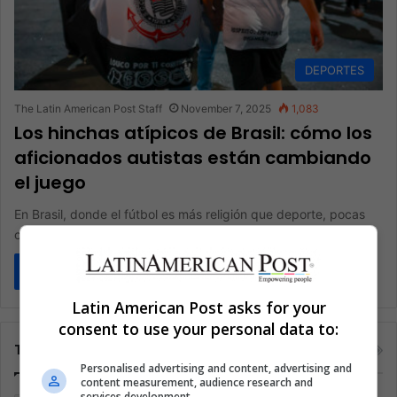
DEPORTES
The Latin American Post Staff
November 7, 2025
1,083
Los hinchas atípicos de Brasil: cómo los
aficionados autistas están cambiando
el juego
En Brasil, donde el fútbol es más religión que deporte, pocas
cosas igualan el poder de una bandera alzada. Pero…
Read More »
Latin American Post asks for your
consent to use your personal data to:
Tags
Personalised advertising and content, advertising and
content measurement, audience research and
services development