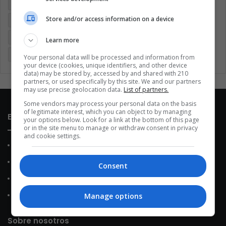
Argentina
Brasil
Cine
Cine y televisión
Colombia
Store and/or access information on a device
Coronavirus
Covid 19
Cuarentena
Deportes
Economía
Entretenimiento
Fútbol
Latinoamérica
Learn more
Memes (ES)
Mundo
México
Música
Politica
Your personal data will be processed and information from
your device (cookies, unique identifiers, and other device
data) may be stored by, accessed by and shared with 210
partners, or used specifically by this site. We and our partners
may use precise geolocation data.
List of partners.
Some vendors may process your personal data on the basis
of legitimate interest, which you can object to by managing
Enlaces de interés
your options below. Look for a link at the bottom of this page
or in the site menu to manage or withdraw consent in privacy
and cookie settings.
Sobre Nosotros
Contacto
Consent
Política de Privacidad
Política de Cookies
Manage options
Sobre nosotros