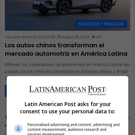
NEGOCIOS Y FINANZAS
The Latin American Post Staff
August 29, 2024
261
Los autos chinos transforman el
mercado automotriz en América Latina
Millones de compradores de automóviles en América Latina han
pasado de los vehículos fabricados en Estados Unidos y Brasil
a…
Read More »
Latin American Post asks for your
consent to use your personal data to:
Tags
Personalised advertising and content, advertising and
content measurement, audience research and
services development