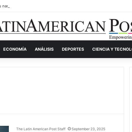
s narcos invisibles de Colombia: la guerra secreta por la verdad, el pod
ECONOMÍA
ANÁLISIS
DEPORTES
CIENCIA Y TECNO
The Latin American Post Staff
September 23, 2025