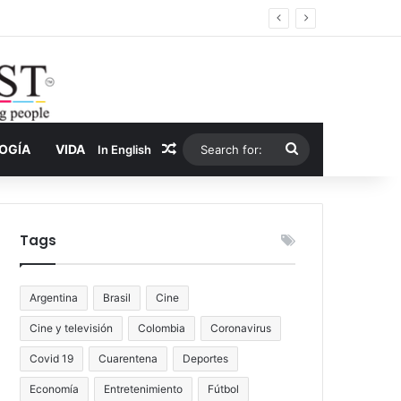
er y la nueva economía de la droga
Random Article
Search
LOGÍA
VIDA
In English
for:
Tags
Argentina
Brasil
Cine
Cine y televisión
Colombia
Coronavirus
Covid 19
Cuarentena
Deportes
Economía
Entretenimiento
Fútbol