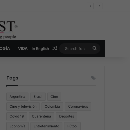
er y la nueva economía de la droga
Random Article
Search
LOGÍA
VIDA
In English
for:
Tags
Argentina
Brasil
Cine
Cine y televisión
Colombia
Coronavirus
Covid 19
Cuarentena
Deportes
Economía
Entretenimiento
Fútbol