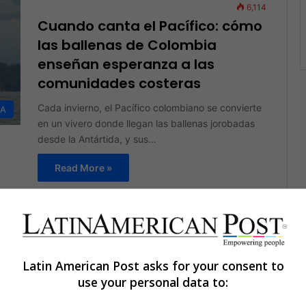
6,114
Cuando canta el Pacífico: cómo
las ballenas de Colombia
enseñan esperanza a las
comunidades costeras
Cada invierno, el Pacífico colombiano se convierte
DA
en un vivero donde llegan las ballenas jorobadas
desde la Antártida, y sus…
Read More »
The Latin American Post Staff
July 25, 2025
1,223
El Regreso de las Jorobadas en
Brasil: Gigantes que Saltan,
Canciones que Resuenan y una
Latin American Post asks for your consent to
Costa que Celebra su Retorno
use your personal data to:
Donde antes los arpones silenciaban gigantes, hoy