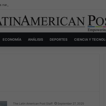
s narcos invisibles de Colombia: la guerra secreta por la verdad, el pod
ECONOMÍA
ANÁLISIS
DEPORTES
CIENCIA Y TECNO
The Latin American Post Staff
September 27, 2025