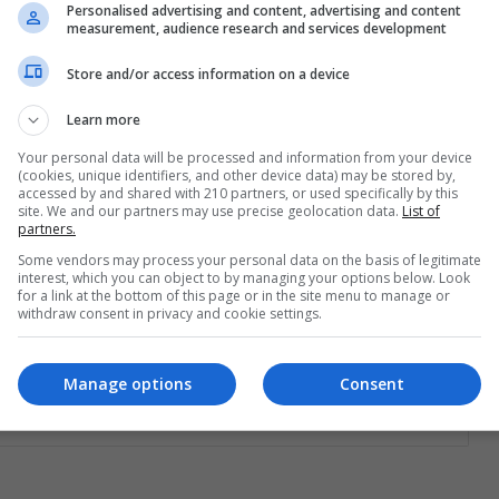
Personalised advertising and content, advertising and content
los cielos invernales de Río de Janeiro retumban
DA
measurement, audience research and services development
con los chapoteos de ballenas…
Store and/or access information on a device
Read More »
Learn more
Your personal data will be processed and information from your device
The Latin American Post Staff
January 14, 2025
130
(cookies, unique identifiers, and other device data) may be stored by,
Las Espectaculares Costas de
accessed by and shared with 210 partners, or used specifically by this
site. We and our partners may use precise geolocation data.
List of
Argentina Donde las Orcas
partners.
Desafían la Marea
Some vendors may process your personal data on the basis of legitimate
interest, which you can object to by managing your options below. Look
A lo largo de la salvaje costa atlántica de
for a link at the bottom of this page or in the site menu to manage or
withdraw consent in privacy and cookie settings.
Argentina, las orcas muestran una increíble
habilidad de caza que no…
ÍA
Manage options
Consent
Read More »