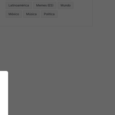
Latinoamérica
Memes (ES)
Mundo
México
Música
Politica