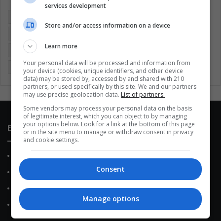
services development
Brasil
Cine
Cine y televisión
Colombia
Coronavirus
Store and/or access information on a device
Covid 19
Cuarentena
Deportes
Economía
Learn more
Entretenimiento
Fútbol
Latinoamérica
Memes (ES)
Your personal data will be processed and information from
Mundo
México
Música
Negocios
Politica
your device (cookies, unique identifiers, and other device
data) may be stored by, accessed by and shared with 210
partners, or used specifically by this site. We and our partners
may use precise geolocation data.
List of partners.
Some vendors may process your personal data on the basis
of legitimate interest, which you can object to by managing
your options below. Look for a link at the bottom of this page
Enlaces de interés
or in the site menu to manage or withdraw consent in privacy
and cookie settings.
Sobre Nosotros
Consent
Contacto
Política de Privacidad
Manage options
Política de Cookies