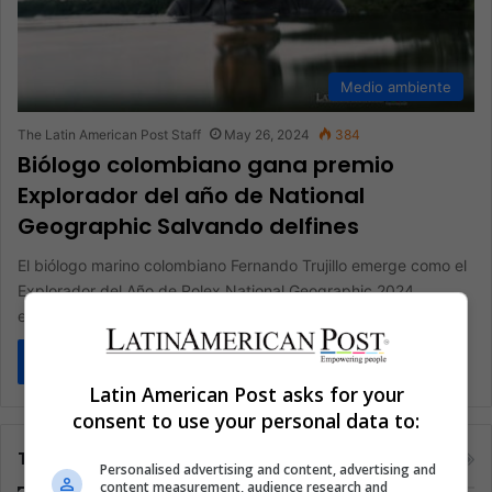
Medio ambiente
The Latin American Post Staff
May 26, 2024
384
Biólogo colombiano gana premio
Explorador del año de National
Geographic Salvando delfines
El biólogo marino colombiano Fernando Trujillo emerge como el
Explorador del Año de Rolex National Geographic 2024,
encarnando a un…
Read More »
Latin American Post asks for your
consent to use your personal data to:
Tags
Personalised advertising and content, advertising and
content measurement, audience research and