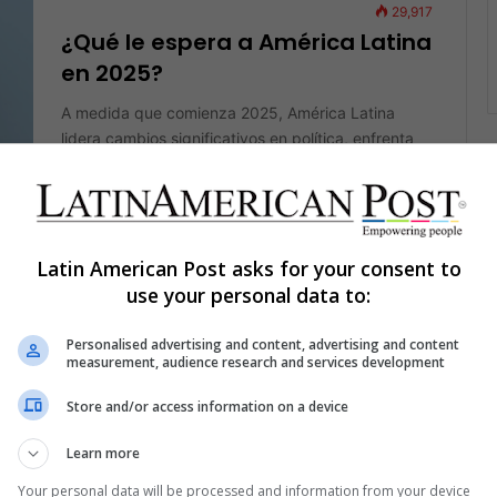
29,917
¿Qué le espera a América Latina
en 2025?
A medida que comienza 2025, América Latina
lidera cambios significativos en política, enfrenta
tareas ambientales urgentes y aborda crecientes
IS
necesidades…
Read More »
Latin American Post asks for your consent to
use your personal data to:
The Latin American Post Staff
July 18, 2024
170
El descuido de Estados Unidos
Personalised advertising and content, advertising and content
hacia América Latina allana el
measurement, audience research and services development
camino para el fortalecimiento
Store and/or access information on a device
de los BRICS
Learn more
La falta de atención de Estados Unidos a América
Latina ha empoderado indirectamente a la región,
IS
Your personal data will be processed and information from your device