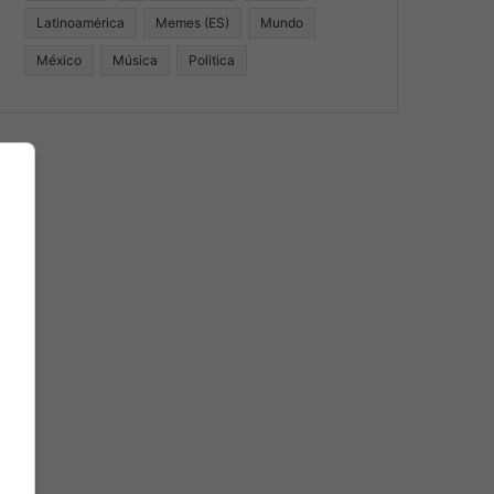
Latinoamérica
Memes (ES)
Mundo
México
Música
Politica