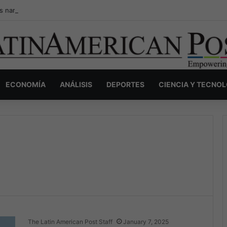
s narcos invisibles de Colombia: la guerra secreta por la verdad, el pod
ECONOMÍA
ANÁLISIS
DEPORTES
CIENCIA Y TECNO
The Latin American Post Staff
January 7, 2025