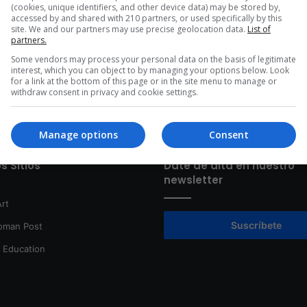
(cookies, unique identifiers, and other device data) may be stored by,
permitiendo que alianzas como…
accessed by and shared with 210 partners, or used specifically by this
site. We and our partners may use precise geolocation data.
List of
Read More »
partners.
Some vendors may process your personal data on the basis of legitimate
interest, which you can object to by managing your options below. Look
for a link at the bottom of this page or in the site menu to manage or
withdraw consent in privacy and cookie settings.
Manage options
Consent
s Sitios
Date de alta en nuestro
newsletter
rt
Suscríbete
oman Post
t Education