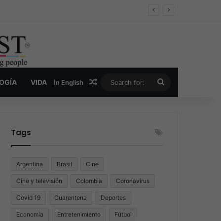
er y la nueva economía de la droga
Random Article
Search
LOGÍA
VIDA
In English
for:
Tags
Argentina
Brasil
Cine
Cine y televisión
Colombia
Coronavirus
Covid 19
Cuarentena
Deportes
Economía
Entretenimiento
Fútbol