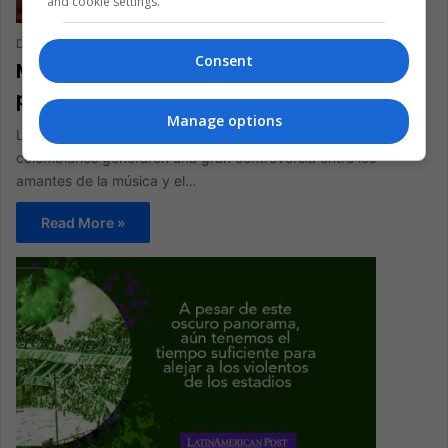
and cookie settings.
Daniel Gonzalez Guerrero
April 25, 2023
0
198
Consent
Música vs. Fútbol, la lucha constante
por los estadios en Colombia
Manage options
Los constantes conciertos realizados en los estadios
colombianos generaron una gran controversia entre los
amantes de la música y el…
Read More »