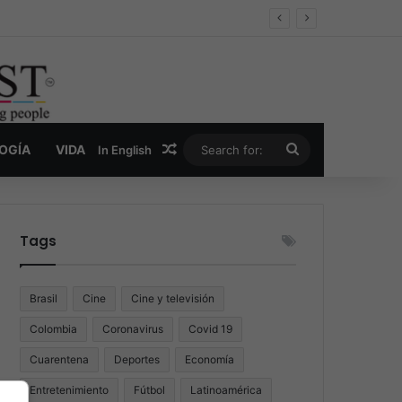
er y la nueva economía de la droga
Random Article
Search
LOGÍA
VIDA
In English
for:
Tags
Brasil
Cine
Cine y televisión
Colombia
Coronavirus
Covid 19
Cuarentena
Deportes
Economía
Entretenimiento
Fútbol
Latinoamérica