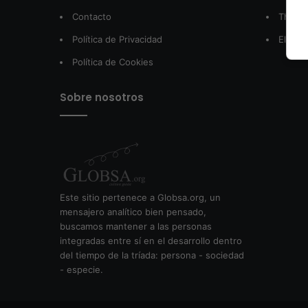
Contacto
The W
Política de Privacidad
El Pos
Política de Cookies
Sobre nosotros
Este sitio pertenece a Globsa.org, un
mensajero analítico bien pensado,
buscamos mantener a las personas
integradas entre sí en el desarrollo dentro
del tiempo de la tríada: persona - sociedad
- especie.