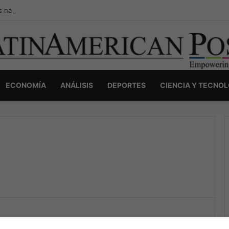
s narcos invisibles de Colombia: la guerra secreta por la verdad, el pod
ECONOMÍA
ANÁLISIS
DEPORTES
CIENCIA Y TECNO
The Latin American Post Staff
April 11, 2026
2,938