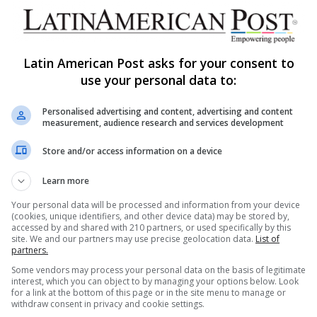
Brasil encuentra su placa
policial dentro de una máquina
global de estafas
Latin American Post asks for your consent to
Una comisaría falsa de la policía brasileña dentro
use your personal data to:
de un complejo de estafas en Camboya revela
algo brutal sobre el…
Personalised advertising and content, advertising and content
AS
measurement, audience research and services development
Read More »
Store and/or access information on a device
Learn more
Your personal data will be processed and information from your device
(cookies, unique identifiers, and other device data) may be stored by,
accessed by and shared with 210 partners, or used specifically by this
site. We and our partners may use precise geolocation data.
List of
partners.
Some vendors may process your personal data on the basis of legitimate
s Sitios
Date de alta en nuestro
interest, which you can object to by managing your options below. Look
newsletter
for a link at the bottom of this page or in the site menu to manage or
withdraw consent in privacy and cookie settings.
rt