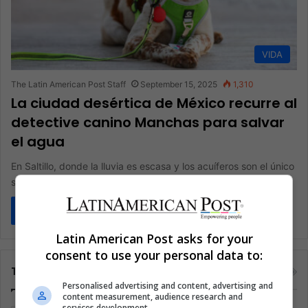
VIDA
The Latin American Post Staff
September 15, 2025
1,310
La ciudad desértica de México recurre al
detective canino Manchas para salvar
el agua
En Saltillo, donde la lluvia es escasa y los acuíferos son el único
salvavidas, un perro de orejas caídas llamado…
Read More »
Latin American Post asks for your
consent to use your personal data to:
Tags
Personalised advertising and content, advertising and
content measurement, audience research and
services development