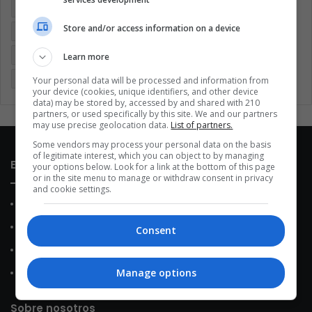
Argentina
Brasil
Cine
Cine y televisión
Colombia
Store and/or access information on a device
Coronavirus
Covid 19
Cuarentena
Deportes
Economía
Entretenimiento
Fútbol
Latinoamérica
Learn more
Memes (ES)
Mundo
México
Música
Politica
Your personal data will be processed and information from
your device (cookies, unique identifiers, and other device
data) may be stored by, accessed by and shared with 210
partners, or used specifically by this site. We and our partners
may use precise geolocation data.
List of partners.
Some vendors may process your personal data on the basis
of legitimate interest, which you can object to by managing
Enlaces de interés
your options below. Look for a link at the bottom of this page
or in the site menu to manage or withdraw consent in privacy
and cookie settings.
Sobre Nosotros
Contacto
Consent
Política de Privacidad
Manage options
Política de Cookies
Sobre nosotros