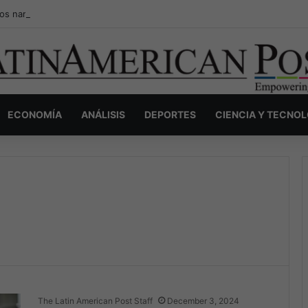
os narcos invisibles de Colombia: la guerra secreta por la verdad, el p
ECONOMÍA
ANÁLISIS
DEPORTES
CIENCIA Y TECNO
The Latin American Post Staff
December 3, 2024