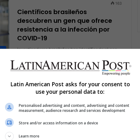
163
Científicos brasileños
descubren un gen que ofrece
resistencia a la infección por
COVID-19
Investigadores brasileños han identificado el gen
ÍA
IFIT3 como un posible escudo contra el COVID-19.
Su innovador estudio, que analizó a…
Read More »
Latin American Post asks for your consent to
use your personal data to:
The Latin American Post Staff
September 25, 2024
261
Personalised advertising and content, advertising and content
Avances tecnológicos y
measurement, audience research and services development
científicos en alimentos
Store and/or access information on a device
explorados en exposición de
Ecuador
Learn more