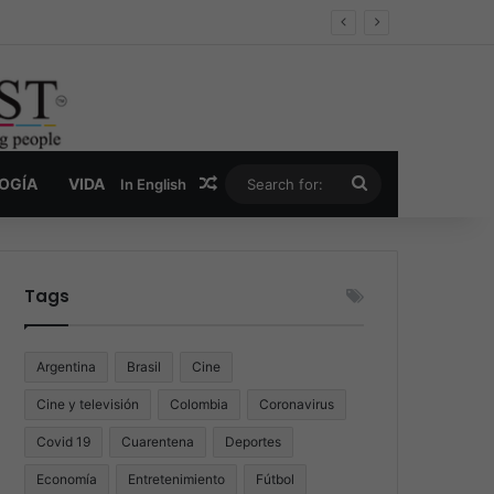
oder y la nueva economía de la droga
Random Article
Search
LOGÍA
VIDA
In English
for:
Tags
Argentina
Brasil
Cine
Cine y televisión
Colombia
Coronavirus
Covid 19
Cuarentena
Deportes
Economía
Entretenimiento
Fútbol