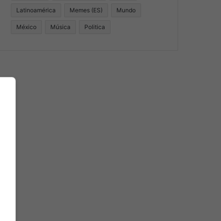
Latinoamérica
Memes (ES)
Mundo
México
Música
Politica