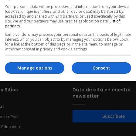
La exposición interactiva 'Las moléculas que
Your personal data will be processed and information from your device
ÍA
(cookies, unique identifiers, and other device data) may be stored by,
comemos', que ya está abierta en Quito, Ecuador,
accessed by and shared with 210 partners, or used specifically by this
destaca los avances científicos y tecnológicos…
site. We and our partners may use precise geolocation data.
List of
partners.
Read More »
Some vendors may process your personal data on the basis of legitimate
interest, which you can object to by managing your options below. Look
for a link at the bottom of this page or in the site menu to manage or
withdraw consent in privacy and cookie settings.
Manage options
Consent
s Sitios
Date de alta en nuestro
newsletter
rt
Suscríbete
oman Post
t Education