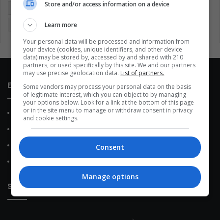
Store and/or access information on a device
Economía
Entretenimiento
Fútbol
Latinoamérica
Learn more
Memes (ES)
Mundo
México
Música
Politica
Your personal data will be processed and information from
your device (cookies, unique identifiers, and other device
data) may be stored by, accessed by and shared with 210
partners, or used specifically by this site. We and our partners
may use precise geolocation data.
List of partners.
Enlaces de interés
Some vendors may process your personal data on the basis
of legitimate interest, which you can object to by managing
your options below. Look for a link at the bottom of this page
or in the site menu to manage or withdraw consent in privacy
Sobre Nosotros
and cookie settings.
Contacto
Política de Privacidad
Consent
Política de Cookies
Manage options
Sobre nosotros