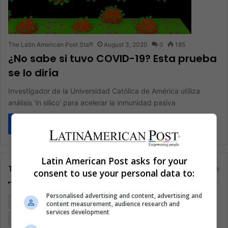
The Latin American Post Staff
August 3, 2020
0
185
¿No sabe si tuvo COVID-19? Esta prueba
se lo diría
Investigador de la Universidad Católica de América utiliza
análisis 'in silico' para acelerar la inmunidad pasiva
Read More »
Latin American Post asks for your
Tags
consent to use your personal data to:
Personalised advertising and content, advertising and
Argentina
Brasil
Cine
Cine y televisión
Colombia
content measurement, audience research and
services development
Coronavirus
Covid 19
Cuarentena
Deportes