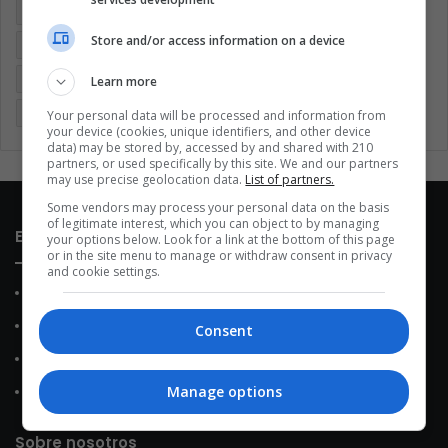
Argentina
Brasil
Cine
Cine y televisión
Colombia
Store and/or access information on a device
Coronavirus
Covid 19
Cuarentena
Deportes
Economía
Entretenimiento
Fútbol
Latinoamérica
Learn more
Memes (ES)
Mundo
México
Música
Politica
Your personal data will be processed and information from
your device (cookies, unique identifiers, and other device
data) may be stored by, accessed by and shared with 210
partners, or used specifically by this site. We and our partners
may use precise geolocation data.
List of partners.
Some vendors may process your personal data on the basis
of legitimate interest, which you can object to by managing
Enlaces de interés
your options below. Look for a link at the bottom of this page
or in the site menu to manage or withdraw consent in privacy
and cookie settings.
Sobre Nosotros
Contacto
Consent
Política de Privacidad
Manage options
Política de Cookies
Sobre nosotros