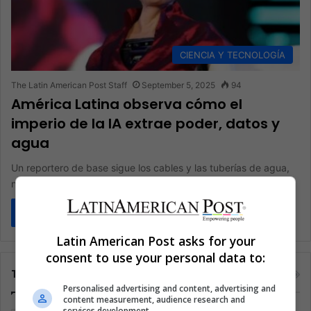
CIENCIA Y TECNOLOGÍA
The Latin American Post Staff
September 5, 2025
94
América Latina observa cómo el
imperio de la IA extrae poder, datos y
agua
Un reportero de base sigue los cables y las tuberías de agua,
no la propaganda. En entrevistas con Wired, Karen…
Read More »
Latin American Post asks for your
consent to use your personal data to:
Tags
Personalised advertising and content, advertising and
content measurement, audience research and
services development