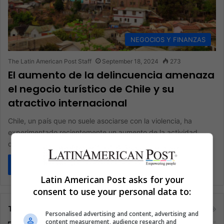
NEGOCIOS Y FINANZAS
The Latin American Post Staff
September 18, 2024
273
El aumento de la delincuencia amenaza
el negocio turístico de Chile y su
atractivo internacional
Chile, un país que no suele asociarse con la violencia, ha
experimentado recientemente un aumento de la actividad
delictiva, lo…
Read More »
Latin American Post asks for your
consent to use your personal data to:
Tags
Personalised advertising and content, advertising and
content measurement, audience research and