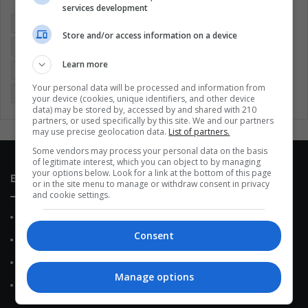
services development
Argentina
Brasil
Cine
Cine y televisión
Colombia
Store and/or access information on a device
Coronavirus
Covid 19
Cuarentena
Deportes
Learn more
Economía
Entretenimiento
Fútbol
Latinoamérica
Your personal data will be processed and information from
Memes (ES)
Mundo
México
Música
Politica
your device (cookies, unique identifiers, and other device
data) may be stored by, accessed by and shared with 210
partners, or used specifically by this site. We and our partners
may use precise geolocation data.
List of partners.
Some vendors may process your personal data on the basis
of legitimate interest, which you can object to by managing
your options below. Look for a link at the bottom of this page
Enlaces de interés
or in the site menu to manage or withdraw consent in privacy
and cookie settings.
Sobre Nosotros
Consent
Contacto
Política de Privacidad
Manage options
Política de Cookies