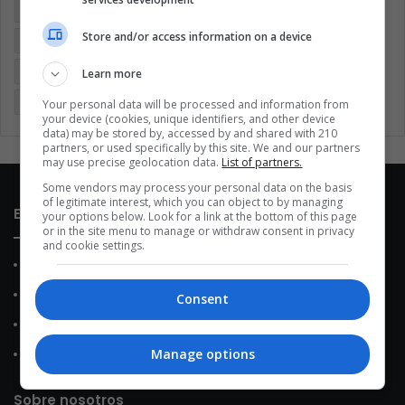
Argentina
Brasil
Cine
Cine y televisión
Colombia
Store and/or access information on a device
Coronavirus
Covid 19
Cuarentena
Deportes
Economía
Entretenimiento
Fútbol
Latinoamérica
Learn more
Memes (ES)
Mundo
México
Música
Politica
Your personal data will be processed and information from
your device (cookies, unique identifiers, and other device
data) may be stored by, accessed by and shared with 210
partners, or used specifically by this site. We and our partners
may use precise geolocation data.
List of partners.
Some vendors may process your personal data on the basis
of legitimate interest, which you can object to by managing
Enlaces de interés
your options below. Look for a link at the bottom of this page
or in the site menu to manage or withdraw consent in privacy
and cookie settings.
Sobre Nosotros
Contacto
Consent
Política de Privacidad
Manage options
Política de Cookies
Sobre nosotros