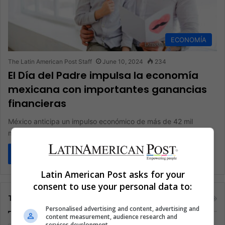
ECONOMÍA
The Latin American Post Staff
June 10, 2024
234
El Día del Padre impulsa la economía
mexicana con importantes ganancias
financieras
México anticipa un impulso económico de más de 42 mil
millones de pesos ($2,285 mil millones) a partir de las…
Read More »
Latin American Post asks for your
consent to use your personal data to:
Tags
Personalised advertising and content, advertising and
content measurement, audience research and
services development