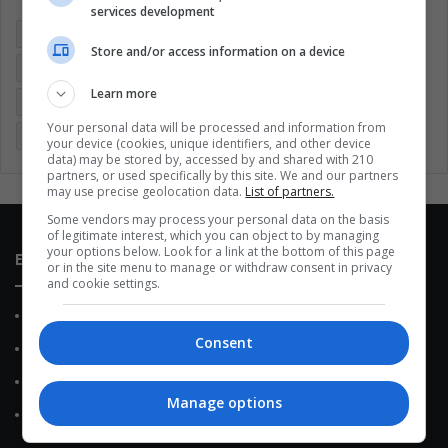
services development
Argentina
Brasil
Cine
Cine y televisión
Colombia
Store and/or access information on a device
Coronavirus
Covid 19
Cuarentena
Deportes
Learn more
Economía
Entretenimiento
Fútbol
Latinoamérica
Your personal data will be processed and information from
Memes (ES)
Mundo
México
Música
Politica
your device (cookies, unique identifiers, and other device
data) may be stored by, accessed by and shared with 210
partners, or used specifically by this site. We and our partners
may use precise geolocation data.
List of partners.
Some vendors may process your personal data on the basis
of legitimate interest, which you can object to by managing
your options below. Look for a link at the bottom of this page
Enlaces de interés
or in the site menu to manage or withdraw consent in privacy
and cookie settings.
Sobre Nosotros
Consent
Contacto
Política de Privacidad
Manage options
Política de Cookies