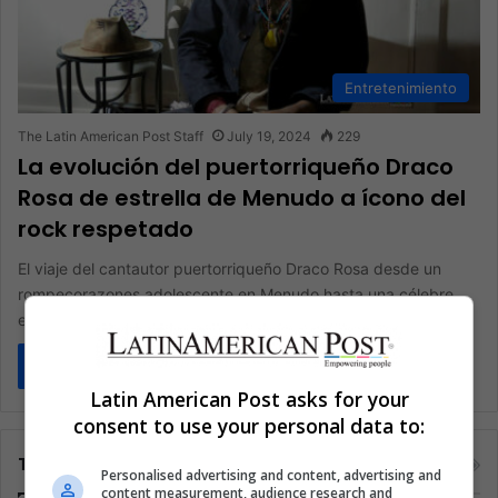
Entretenimiento
The Latin American Post Staff
July 19, 2024
229
La evolución del puertorriqueño Draco
Rosa de estrella de Menudo a ícono del
rock respetado
El viaje del cantautor puertorriqueño Draco Rosa desde un
rompecorazones adolescente en Menudo hasta una célebre
estrella de rock ejemplifica…
Read More »
Latin American Post asks for your
consent to use your personal data to:
Tags
Personalised advertising and content, advertising and
content measurement, audience research and