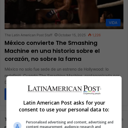
VIDA
The Latin American Post Staff
October 15, 2025
1,226
México convierte The Smashing
Machine en una historia sobre el
corazón, no sobre la fama
México no solo fue sede de un estreno de Hollywood: lo
redefinió. Cuando The Smashing Machine, protagonizada por
Dwayne Johnson,…
Read More »
Latin American Post asks for your
consent to use your personal data to:
Tags
Personalised advertising and content, advertising and
content measurement, audience research and