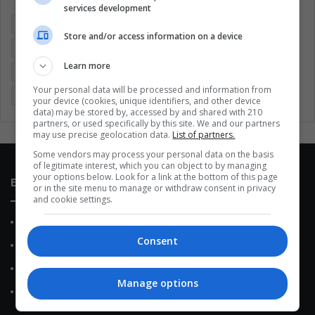
services development
Argentina
Brasil
Cine
Cine y televisión
Colombia
Store and/or access information on a device
Coronavirus
Covid 19
Cuarentena
Deportes
Learn more
Economía
Entretenimiento
Fútbol
Latinoamérica
Your personal data will be processed and information from
Memes (ES)
Mundo
México
Música
Politica
your device (cookies, unique identifiers, and other device
data) may be stored by, accessed by and shared with 210
partners, or used specifically by this site. We and our partners
may use precise geolocation data.
List of partners.
Some vendors may process your personal data on the basis
of legitimate interest, which you can object to by managing
your options below. Look for a link at the bottom of this page
Enlaces de interés
or in the site menu to manage or withdraw consent in privacy
and cookie settings.
Sobre Nosotros
Consent
Contacto
Política de Privacidad
Manage options
Política de Cookies