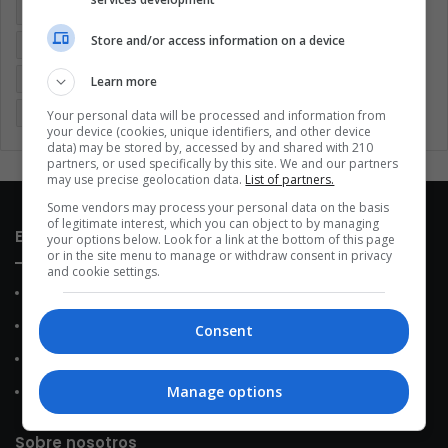
Brasil
Cine
Cine y televisión
Colombia
Coronavirus
Store and/or access information on a device
Covid 19
Cuarentena
Deportes
Economía
Entretenimiento
Fútbol
Latinoamérica
Memes (ES)
Learn more
Mundo
México
Música
Negocios
Politica
Your personal data will be processed and information from
your device (cookies, unique identifiers, and other device
data) may be stored by, accessed by and shared with 210
partners, or used specifically by this site. We and our partners
may use precise geolocation data.
List of partners.
Some vendors may process your personal data on the basis
of legitimate interest, which you can object to by managing
Enlaces de interés
your options below. Look for a link at the bottom of this page
or in the site menu to manage or withdraw consent in privacy
and cookie settings.
Sobre Nosotros
Contacto
Consent
Política de Privacidad
Manage options
Política de Cookies
Sobre nosotros