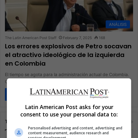
ANÁLISIS
The Latin American Post Staff
February 7, 2025
168
Los errores explosivos de Petro socavan
el atractivo ideológico de la izquierda
en Colombia
El tiempo se agota para la administración actual de Colombia.
Con solo 18 meses restantes en su mandato, el presidente…
Read More »
Latin American Post asks for your
consent to use your personal data to:
Tags
Personalised advertising and content, advertising and
content measurement, audience research and
services development