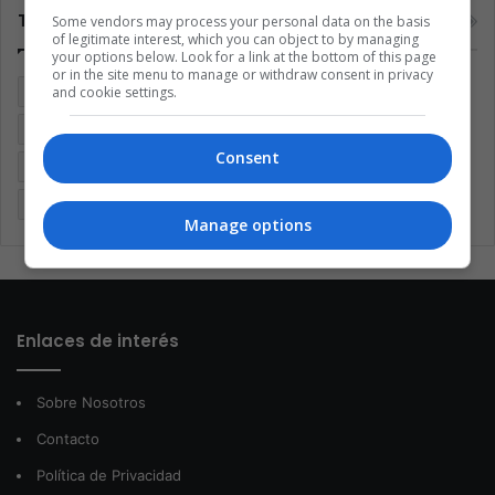
Tags
Some vendors may process your personal data on the basis
of legitimate interest, which you can object to by managing
your options below. Look for a link at the bottom of this page
or in the site menu to manage or withdraw consent in privacy
Argentina
Brasil
Cine
Cine y televisión
Colombia
and cookie settings.
Coronavirus
Covid 19
Cuarentena
Deportes
Consent
Economía
Entretenimiento
Fútbol
Latinoamérica
Memes (ES)
Mundo
México
Música
Politica
Manage options
Enlaces de interés
Sobre Nosotros
Contacto
Política de Privacidad