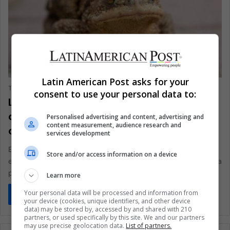
CIENCIA Y TECNOLOGÍA
Latin American Post asks for your
The Latin American Post Staff
January 7, 2025
107
consent to use your personal data to:
La impactante estrategia de
apareamiento del sapo del Amazonas
Personalised advertising and content, advertising and
content measurement, audience research and
destaca una ventaja evolutiva
services development
En lo profundo de la selva amazónica, ha surgido una
Store and/or access information on a device
estrategia de apareamiento única e inquietante entre el Rhinella
proboscidea,…
Learn more
Your personal data will be processed and information from
Read More »
your device (cookies, unique identifiers, and other device
data) may be stored by, accessed by and shared with 210
partners, or used specifically by this site. We and our partners
may use precise geolocation data.
List of partners.