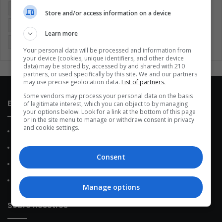
Coronavirus
Covid 19
Cuarentena
Deportes
Store and/or access information on a device
Economía
Entretenimiento
Fútbol
Latinoamérica
Learn more
Memes (ES)
Mundo
México
Música
Politica
Your personal data will be processed and information from
your device (cookies, unique identifiers, and other device
data) may be stored by, accessed by and shared with 210
partners, or used specifically by this site. We and our partners
may use precise geolocation data.
List of partners.
Some vendors may process your personal data on the basis
Enlaces de interés
of legitimate interest, which you can object to by managing
your options below. Look for a link at the bottom of this page
or in the site menu to manage or withdraw consent in privacy
and cookie settings.
Sobre Nosotros
Contacto
Consent
Política de Privacidad
Política de Cookies
Manage options
Sobre nosotros