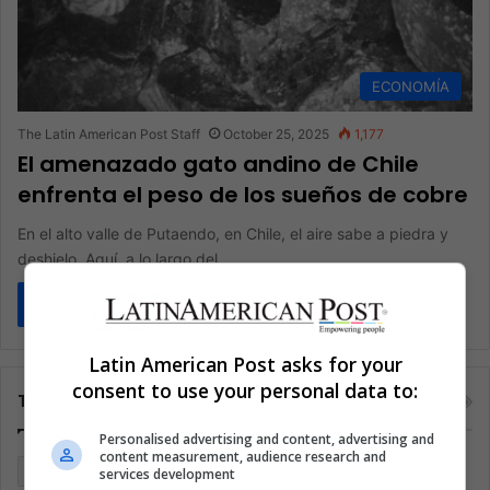
ECONOMÍA
The Latin American Post Staff
October 25, 2025
1,177
El amenazado gato andino de Chile
enfrenta el peso de los sueños de cobre
En el alto valle de Putaendo, en Chile, el aire sabe a piedra y
deshielo. Aquí, a lo largo del…
Read More »
Latin American Post asks for your
consent to use your personal data to:
Tags
Personalised advertising and content, advertising and
content measurement, audience research and
Argentina
Brasil
Cine
Cine y televisión
Colombia
services development