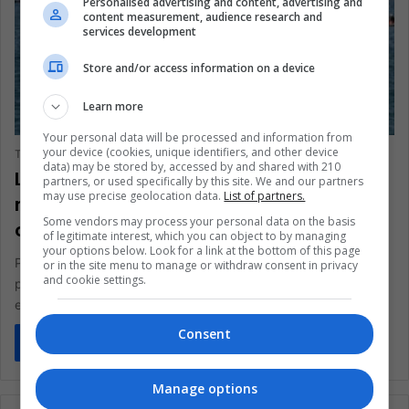
Personalised advertising and content, advertising and
content measurement, audience research and
services development
Store and/or access information on a device
Learn more
NEGOCIOS Y FINANZAS
Your personal data will be processed and information from
your device (cookies, unique identifiers, and other device
The Latin American Post Staff
June 24, 2024
213
data) may be stored by, accessed by and shared with 210
La nueva reserva marina de Perú
partners, or used specifically by this site. We and our partners
may use precise geolocation data.
List of partners.
respalda la pesca sostenible y el
Some vendors may process your personal data on the basis
crecimiento económico
of legitimate interest, which you can object to by managing
your options below. Look for a link at the bottom of this page
Perú establece la Reserva Nacional Mar Tropical de Grau para
or in the site menu to manage or withdraw consent in privacy
and cookie settings.
proteger la biodiversidad marina y estimular la recuperación
económica a…
Consent
Read More »
Manage options