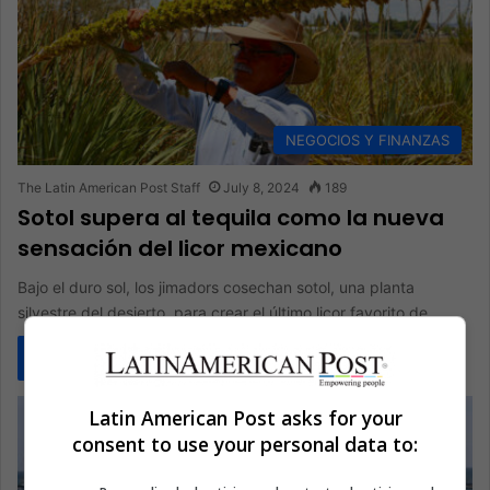
NEGOCIOS Y FINANZAS
The Latin American Post Staff
July 8, 2024
189
Sotol supera al tequila como la nueva
sensación del licor mexicano
Bajo el duro sol, los jimadors cosechan sotol, una planta
silvestre del desierto, para crear el último licor favorito de…
Read More »
Latin American Post asks for your
consent to use your personal data to: