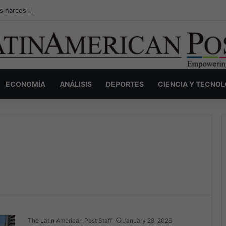
s narcos invisibles de Colombia: la guerra secreta por la verdad, el pod
ECONOMÍA
ANÁLISIS
DEPORTES
CIENCIA Y TECNO
The Latin American Post Staff
January 28, 2026