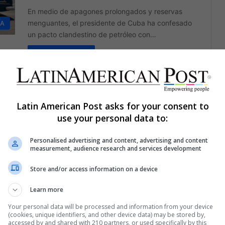
En medio de apagones prolongados y reservas
menguantes, el presidente de Cuba ha confesado
ÍA
un pacto clandestino de petróleo con…
Read More »
David García Pedraza
May 10, 2023
0
222
Los subsidios de la gasolina en
Latin American Post asks for your consent to
América Latina: una disparidad
use your personal data to:
regional
Personalised advertising and content, advertising and content
La ayuda que los gobiernos otorgan a los
measurement, audience research and services development
ciudadanos a través de los subsidios de
educación, sostenimiento, alimentación y
Store and/or access information on a device
desempleo…
Learn more
Read More »
Your personal data will be processed and information from your device
(cookies, unique identifiers, and other device data) may be stored by,
accessed by and shared with 210 partners, or used specifically by this