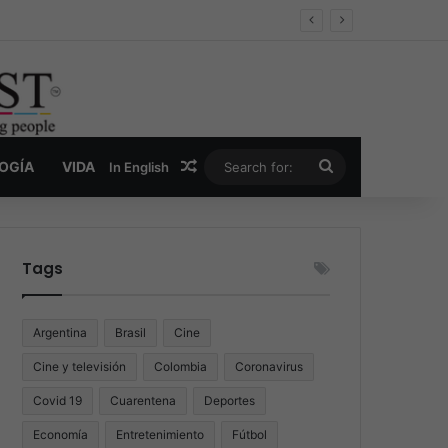
er y la nueva economía de la droga
Random Article
Search
LOGÍA
VIDA
In English
for:
Tags
Argentina
Brasil
Cine
Cine y televisión
Colombia
Coronavirus
Covid 19
Cuarentena
Deportes
Economía
Entretenimiento
Fútbol