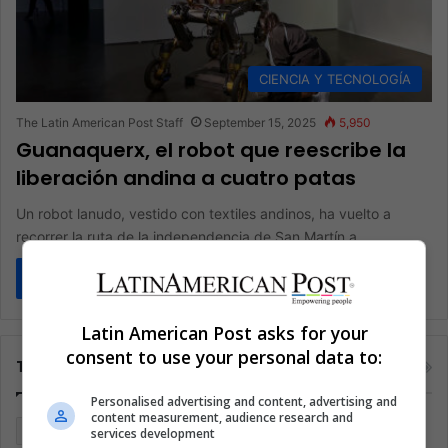
CIENCIA Y TECNOLOGÍA
The Latin American Post Staff
September 15, 2025
5,950
Guanaquerx, el robot que reescribe la
liberación andina a cuatro patas
Un robot lanudo, vestido con textiles andinos, ha vuelto a
recorrer la ruta de la independencia de San Martín a…
Read More »
Latin American Post asks for your
consent to use your personal data to:
Tags
Personalised advertising and content, advertising and
content measurement, audience research and
Argentina
Brasil
Cine
Cine y televisión
Colombia
services development