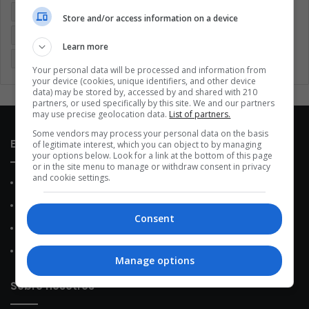
Coronavirus
Covid 19
Cuarentena
Deportes
Store and/or access information on a device
Economía
Entretenimiento
Fútbol
Latinoamérica
Learn more
Memes (ES)
Mundo
México
Música
Politica
Your personal data will be processed and information from
your device (cookies, unique identifiers, and other device
data) may be stored by, accessed by and shared with 210
partners, or used specifically by this site. We and our partners
may use precise geolocation data.
List of partners.
Some vendors may process your personal data on the basis
Enlaces de interés
of legitimate interest, which you can object to by managing
your options below. Look for a link at the bottom of this page
or in the site menu to manage or withdraw consent in privacy
and cookie settings.
Sobre Nosotros
Contacto
Consent
Política de Privacidad
Política de Cookies
Manage options
Sobre nosotros