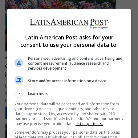
Latin American Post asks for your
consent to use your personal data to:
theoscarjr
May 24, 2022
0
237
Personalised advertising and content, advertising and
content measurement, audience research and
Giro de Italia: 5 accidentes que
services development
impactaron el mundo del ciclismo
Store and/or access information on a device
Los ciclistas también son propensos a sufrir percances en
competiciones de alto rendimiento. En esta ocasión,
Learn more
recordamos 5 accidentes que…
Your personal data will be processed and information from
your device (cookies, unique identifiers, and other device
Read More »
data) may be stored by, accessed by and shared with 210
partners, or used specifically by this site. We and our partners
may use precise geolocation data.
List of partners.
Some vendors may process your personal data on the basis
of legitimate interest, which you can object to by managing