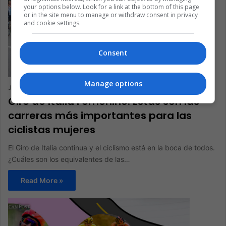
your options below. Look for a link at the bottom of this page
or in the site menu to manage or withdraw consent in privacy
and cookie settings.
Consent
Manage options
Juan Manuel Londoño
May 16, 2022
0
198
Giro de Italia Femenino: Estas son las
carreras más importantes para las
ciclistas mujeres
El Giro de Italia continua y el ciclismo está en la boca de todos.
¿Cuáles son los equivalentes de las…
Read More »