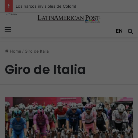
Los narcos invisibles de Colombia: la guerra secreta por la verdad, el poder y la nueva economía de la droga
Menu
EN
S
Home
/
Giro de Italia
Giro de Italia