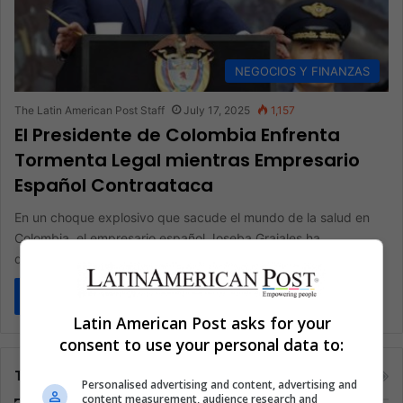
NEGOCIOS Y FINANZAS
The Latin American Post Staff
July 17, 2025
1,157
El Presidente de Colombia Enfrenta
Tormenta Legal mientras Empresario
Español Contraataca
En un choque explosivo que sacude el mundo de la salud en
Colombia, el empresario español Joseba Grajales ha
demandado…
Read More »
Latin American Post asks for your
consent to use your personal data to:
Tags
Personalised advertising and content, advertising and
content measurement, audience research and