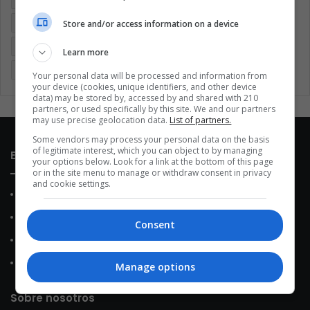
Coronavirus
Covid 19
Cuarentena
Deportes
Store and/or access information on a device
Economía
Entretenimiento
Fútbol
Latinoamérica
Learn more
Memes (ES)
Mundo
México
Música
Politica
Your personal data will be processed and information from
your device (cookies, unique identifiers, and other device
data) may be stored by, accessed by and shared with 210
partners, or used specifically by this site. We and our partners
may use precise geolocation data.
List of partners.
Some vendors may process your personal data on the basis
of legitimate interest, which you can object to by managing
Enlaces de interés
your options below. Look for a link at the bottom of this page
or in the site menu to manage or withdraw consent in privacy
and cookie settings.
Sobre Nosotros
Contacto
Consent
Política de Privacidad
Política de Cookies
Manage options
Sobre nosotros