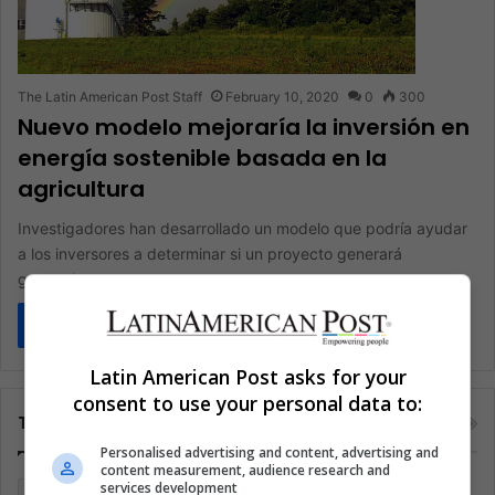
The Latin American Post Staff
February 10, 2020
0
300
Nuevo modelo mejoraría la inversión en
energía sostenible basada en la
agricultura
Investigadores han desarrollado un modelo que podría ayudar
a los inversores a determinar si un proyecto generará
ganancias
Read More »
Latin American Post asks for your
consent to use your personal data to:
Tags
Personalised advertising and content, advertising and
content measurement, audience research and
services development
Argentina
Brasil
Cine
Cine y televisión
Colombia