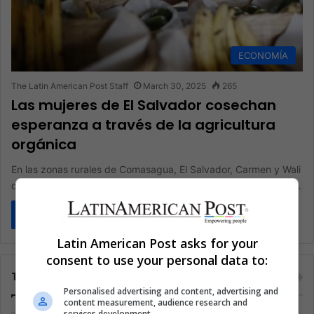
ECONOMÍA
The Latin American Post Staff
March 30, 2025
265
Las mujeres de El Salvador cosechan
esperanza a través de la agricultura
orgánica
En las zonas rurales de Comasagua, El Salvador, Carmen y Wali
cultivan vibrantes huertos que alimentan a sus familias. Como…
Read More »
Latin American Post asks for your
consent to use your personal data to:
Tags
Personalised advertising and content, advertising and
content measurement, audience research and
services development