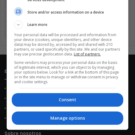
Argentina
Brasil
Cine
Cine y televisión
Colombia
Store and/or access information on a device
Coronavirus
Covid 19
Cuarentena
Deportes
Economía
Entretenimiento
Fútbol
Latinoamérica
Learn more
Memes (ES)
Mundo
México
Música
Politica
Your personal data will be processed and information from
your device (cookies, unique identifiers, and other device
data) may be stored by, accessed by and shared with 210
partners, or used specifically by this site. We and our partners
may use precise geolocation data.
List of partners.
Some vendors may process your personal data on the basis
of legitimate interest, which you can object to by managing
Enlaces de interés
your options below. Look for a link at the bottom of this page
or in the site menu to manage or withdraw consent in privacy
and cookie settings.
Sobre Nosotros
Contacto
Consent
Política de Privacidad
Manage options
Política de Cookies
Sobre nosotros